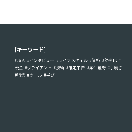
[キーワード]
#
収入
#
インタビュー
#
ライフスタイル
#
資格
#
効率化
#
税金
#
クライアント
#
技術
#
確定申告
#
案件獲得
#
手続き
#
特集
#
ツール
#
学び