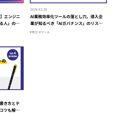
2026.02.26
問】エンジニ
AI業務効率化ツールの落とし穴。導入企
る人」の条
業が知るべき「AIガバナンス」のリスク
と対策とは
ル
#
学び
#
ツール
書き方とテ
コツも解説