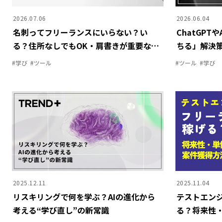
FOCUS!成長のヒント
2026.07.06
2026.06.04
フリーランス成功のリアル
名刺ってフリーランスにいらない？い
ChatGP
リアルテックビズ
る？住所なしでもOK・肩書きが重要なワ
ちる」――解
OTHERS
ケとは。名刺で案件獲得した「筆者の体
が危険とい
#
学び
#
ツール
#
ツール
#
学び
験」もご紹介
#
収入
#
インタビュー
#
ライフスタイル
#
資格
#
効率化
#
税金
#
クライアント
#
技術
#
確定申告
#
案件獲得
#
手続き
#
特集
#
ツール
#
学び
2025.12.11
2025.11.04
リスキリングで何を学ぶ？AIの進化から
テストエン
考える“学び直し”の新常識
る？将来性
自分らしく働く、そのヒントを。