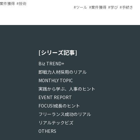
案件獲得
#
技術
【※2026年更新】
#
ツール
#
案件獲得
#
学び
#
手続き
[シリーズ記事]
Biz TREND+
即戦力人材採用のリアル
MONTHLY TOPIC
実践から学ぶ、人事のヒント
EVENT REPORT
FOCUS!成長のヒント
フリーランス成功のリアル
リアルテックビズ
OTHERS