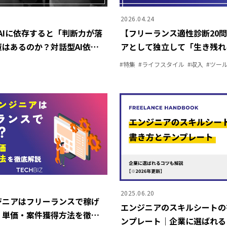
2026.04.24
TやAIに依存すると「判断力が落
【フリーランス適性診断20
決策はあるのか？対話型AI依存
アとして独立して「生き残れ
われるワケ
件とは？
#
特集
#
ライフスタイル
#
収入
#
ツー
2025.06.20
ジニアはフリーランスで稼げ
エンジニアのスキルシートの
・単価・案件獲得方法を徹底
ンプレート｜企業に選ばれる