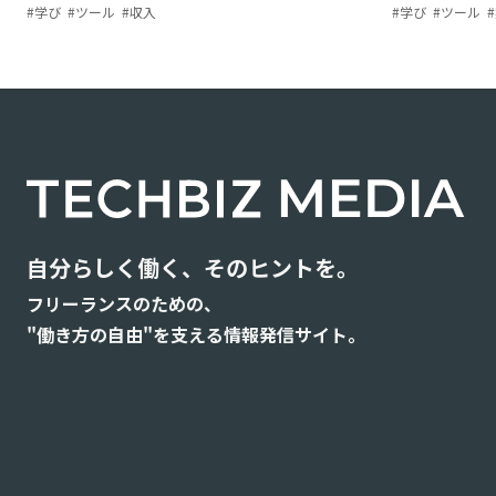
解説
#
学び
#
ツール
#
収入
#
学び
#
ツール
#
フリーランスのための、
"働き方の自由"を支える情報発信サイト。
自分らしく働く、そのヒントを。
フリーランスのための、
"働き方の自由"を支える情報発信サイト。