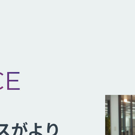
CE
スがより