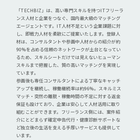
「TECHBIZ」は、高い専門スキルを持つITフリーラ
ンス人材と企業をつなぐ、国内最大級のマッチング
エージェントです。IT人材不足という企業課題に対
し、即戦力人材を柔軟にご提案いたします。登録人
材は、コンサルタントや参画中人材からの紹介が約
90%を占める信頼のネットワークが土台となってい
るため、スキルシートだけでは見えないヒューマン
スキルまで把握した、質の高いマッチングを実現し
ています。
参画後も専任コンサルタントによる丁寧なキャッチ
アップを継続し、稼働継続率は約96%。スキルミス
マッチ・突然の離脱・稼働時間の不足に対する返金
保証も設けており、企業は安心して人材活用に取り
組むことができます。フリーランス側には、案件紹
介にとどまらず確定申告代行・健康診断サポートな
ど独立後の生活を支える手厚いサービスも提供して
います。