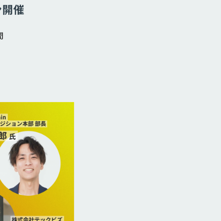
ン開催
間