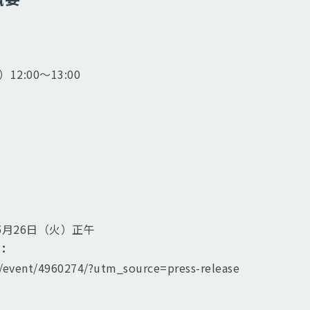
12:00〜13:00
）
5月26日（火）正午
：
m/event/4960274/?utm_source=press-release