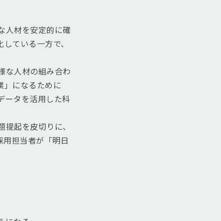
な人材を安定的に確
化している一方で、
様な人材の組み合わ
業」になるために
データを活用した科
問題提起を皮切りに、
。採用担当者が「明日