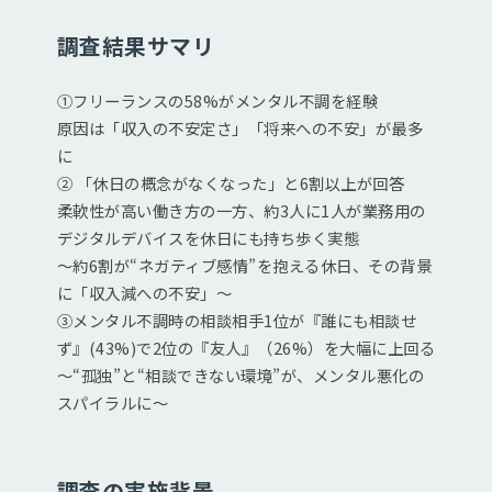
調査結果サマリ
①フリーランスの58%がメンタル不調を経験
原因は「収入の不安定さ」「将来への不安」が最多
に
② 「休日の概念がなくなった」と6割以上が回答
柔軟性が高い働き方の一方、約3人に1人が業務用の
デジタルデバイスを休日にも持ち歩く実態
～約6割が“ネガティブ感情”を抱える休日、その背景
に「収入減への不安」～
③メンタル不調時の相談相手1位が『誰にも相談せ
ず』(43%)で2位の『友人』（26%）を大幅に上回る
～“孤独”と“相談できない環境”が、メンタル悪化の
スパイラルに～
調査の実施背景