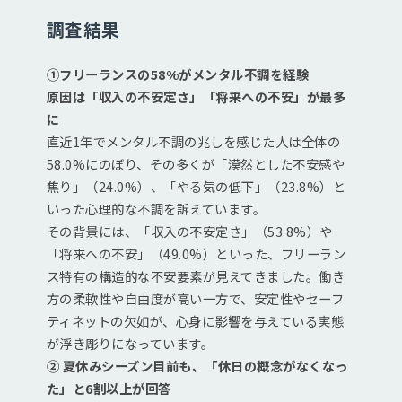
調査結果
①フリーランスの58%がメンタル不調を経験
原因は「収入の不安定さ」「将来への不安」が最多
に
直近1年でメンタル不調の兆しを感じた人は全体の
58.0%にのぼり、その多くが「漠然とした不安感や
焦り」（24.0%）、「やる気の低下」（23.8%）と
いった心理的な不調を訴えています。
その背景には、「収入の不安定さ」（53.8%）や
「将来への不安」（49.0%）といった、フリーラン
ス特有の構造的な不安要素が見えてきました。働き
方の柔軟性や自由度が高い一方で、安定性やセーフ
ティネットの欠如が、心身に影響を与えている実態
が浮き彫りになっています。
② 夏休みシーズン目前も、「休日の概念がなくなっ
た」と6割以上が回答