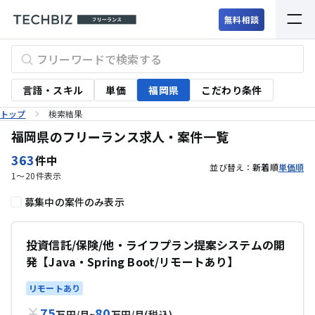
無料相談
言語・スキル
単価
福岡県
こだわり条件
トップ
検索結果
福岡県のフリーランス求人・案件一覧
363
件中
並び替え：
新着順
単価順
1〜20
件表示
募集中の案件のみ表示
投資信託/保険/他・ライフプラン提案システムの開
発【Java・Spring Boot/リモートあり】
リモートあり
75
80
万円
/
月
~
万円
/
月
(税込)