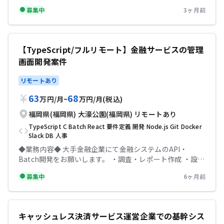
手金融機関でのネイティブアプリエンジニア（福岡） iOS
募集中
3ヶ月前
アプリ開発業務全般を担っていただきます。企画責任者や
開発チームメンバーと対話を通じて要求事項を詳細化し、
1～2週間ごとにリリースするスピード感で開発いただく予
定です。 スクラム開発を採用しており、エンジニア3～6名
【TypeScript/フルリモート】金融サービスの管理
が共同で1つのサービスを創り上げていきます。 ▼具体的
画面開発案件
な業務内容 ・プロダクトバックログ（要求）の詳細化 ・
アプリケーションの設計と開発 ・テストコードの実装（単
リモートあり
体テスト、結合テスト、システムテスト、画面テスト） ・
リファクタリング ・ソースコードレビュー ・顧客の声に
63
68
万円
/
月
~
万円
/
月
(税込)
応じたプロダクト改善の企画 ▼開発環境 Xcode, AWS、
Docker、IntelliJ IDEA、Slack、Backlog、Strap 等 ▼そ
福岡県(福岡県)
大濠公園(福岡県)
リモートあり
の他 最近はAI駆動開発（Github Copilotを利用）も推進し
TypeScript
C
Batch
React
要件定義
開発
Node.js
Git
Docker
ているため、そちらの経験を積むことも可能です。 ▼条件
Slack
DB
人事
等 出社：週2以上出社 場所：大濠公園 精算幅：
◆業務内容◆ 大手金融企業にて金融システムのAPI・
140h~180h 勤務時間：8:45～17:45 服装：私服 【必須ス
Batch開発をお願いします。 ・調査・レポート作成 ・設
キル】 ・iOSアプリ開発の実務経験（3年以上） ・Swiftま
計,開発 ・API開発 ・UI開発 ・コードレビューetc. ◆基本
たはObjective-Cの利用経験 【尚可スキル】 ・アジャイル
募集中
6ヶ月前
情報◆ ・出社:週3日出社※フルリモート不可 ・場所:大濠
開発経験 ◆ 備考： 以下のご経験があると確度が高まりま
公園(福岡県) ・時間:8:45~17:45 ・服装:オフィスカジュア
す。 ・MVVM /TCA / Clean Archtecture / DDDといったア
ル ・貸与:PC貸与あり(Mac) ・精算:140h~180h ・面談:2回
ーキテクチャを使用した開発経験 ・アジャイル開発の実務
◆主な開発環境・ツール◆ ・開発環
経験 ・モバイルアプリ公開まで一連のプロセスの経験 ・
キャッシュレス決済サービス運営企業での基幹シス
境:TypeScript(React・Node.js)・MUI ・その他ツー
宣言的UI (SwiftUI) を用いた開発経験 ・Jetpack