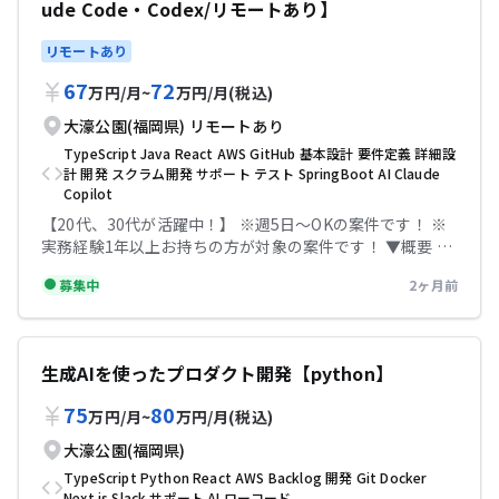
ude Code・Codex/リモートあり】
AIエージェントの企画・開発を行い、企画から運用定着ま
で一貫してリードします。 まずは単一プロダクトにおいて
リモートあり
検証を行い、その成果をもとに標準化を進め、最終的には
全プロダクトへの展開を推進していきます。 ▼条件等 出
67
72
万円
/
月
~
万円
/
月
(税込)
社：週3〜5日出社orフルリモート ※出社可能を優先 場
所：大濠公園駅 精算幅：140h~180h 勤務時間：8:45〜
大濠公園(福岡県)
リモートあり
17:45 服装：私服 【必須スキル】 ・プロジェクトマネジメ
TypeScript
Java
React
AWS
GitHub
基本設計
要件定義
詳細設
ント経験 ・データの抽出、整形、可視化の経験 ・チーム
計
開発
スクラム開発
サポート
テスト
SpringBoot
AI
Claude
の生産性向上に寄与した実績（品質向上、スピード向上な
Copilot
ど） 【尚可スキル】 ・開発生産性指標の設計経験（開発
【20代、30代が活躍中！】 ※週5日〜OKの案件です！ ※
スピード、品質、リードタイムなどの設計など） ・AI（生
実務経験1年以上お持ちの方が対象の案件です！ ▼概要 大
成AI・エージェント）の活用経験 ・開発プロセス改善（ア
手金融機関におけるAI駆動開発推進 大手金融機関における
ジャイル・DevOps・CI/CDの導入推進など） ・組織横断
募集中
2ヶ月前
プロダクト開発チームに参画いただき、AI駆動開発の推進
の推進経験 テックビズなら記帳代行無料！充実のサポート
を担っていただきます。 現在、AI駆動開発を積極的に進め
で安心して参画していただけます！
ているものの、知見をもつ人材が少ないため、推進してく
れる人材を集めています。 対応工程：基本設計、詳細設
生成AIを使ったプロダクト開発【python】
計、製造、テスト、リリース ユーザー部門との仕様調整
や、慣れてきたら要件定義フェーズも対応いただきます。
75
80
万円
/
月
~
万円
/
月
(税込)
開発手法：アジャイル・スクラム開発（2週間スプリン
ト） ■ 期待する役割 AI駆動開発の推進担当として、周り
大濠公園(福岡県)
のメンバーへナレッジ共有をしてもらったり、スキルやサ
TypeScript
Python
React
AWS
Backlog
開発
Git
Docker
ブエージェントを用いた開発手法を固めていってもらいま
Next.js
Slack
サポート
AI
ローコード