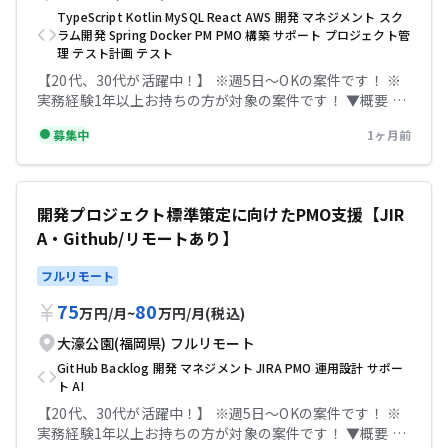
し ・エージェントが利用するスキル、ツール、API、デー
発・調査・資料作成などを効率化した経験 ・自分の作業手
TypeScript
Kotlin
MySQL
React
AWS
開発
マネジメント
スク
タ連携方式の設計 ・PoC、プロトタイプ開発、本番適用に
順をAIに任せられるように分解・言語化できること ・
ラム開発
Spring
Docker
PM
PMO
構築
サポート
プロジェクト管
向けた課題整理と改善提案 〇求める人物像 ・業務担当者
理
テスト計画
テスト
Python、JavaScript、TypeScript等を用いた基本的な開
の説明を受け身で聞くだけでなく、業務の目的や背景まで
発経験 ・Git、Issue管理、レビューを前提としたチーム開
【20代、30代が活躍中！】 ※週5日〜OKの案件です！ ※
理解できる方 ・曖昧な業務手順を、AIエージェントが扱え
発経験 【尚可スキル】 ・Claude Code等で自作コマンド、
実務経験1年以上お持ちの方が対象の案件です！ ▼概要 投
る粒度まで分解・構造化できる方 ・プロダクト開発、業務
スクリプト、手順書、開発ルールを整備した経験 ・生成AI
資信託/保険/他・ライフプラン提案システム構築プロジェ
設計、AI活用の間をつなぐ橋渡し役になれる方 ・未確定要
API、OpenAI、Azure OpenAI等を使ったプロトタイプ開
募集中
1ヶ月前
クトのプロジェクト管理業務 大手金融機関の行員が、顧客
素が多いテーマに対して、仮説検証しながら前に進められ
発経験 ・RAG、プロンプト改善、AIエージェント、ツール
との商談時に利用する「ライフプランシミュレーションシ
る方 〇開発・利用技術の想定 ・生成AI API：OpenAI、
呼び出し等の実装・検証経験 ・業務自動化、RPA、社内ツ
ステム（Webアプリケーション）」の新規開発案件です。
Azure OpenAI 等 ・AIエージェント関連：SKILL.md、プ
ール開発、開発効率化ツール作成の経験 テックビズなら記
既存システムの1機能として提供していたものを単独のプ
ロンプト、ツール／関数呼び出し、RAG ・アプリケーショ
開発プロジェクト標準策定に向けたPMO支援【JIR
帳代行無料！充実のサポートで安心して参画していただけ
ロダクトに切り出して機能拡充をこれから取り組んでいき
ン：Python、React 等 ・開発管理：Git、Issue管理、コ
ます！
A・Github/リモートあり】
ます。そちらのシステム開発PMOとして従事いただきま
ードレビュー、設計レビュー ▼条件等 出社：フルリモー
す。 開発手法：アジャイル・スクラム開発（2週間スプリ
ト可 場所：大濠公園駅 精算幅：140h~180h 勤務時間：
フルリモート
ント） ■ 利用技術 バックエンド - Kotlin - Spring Boot -
8:45〜17:45 服装：私服 【必須スキル】 ・業務部門やユー
MySQL - Docker - Open API - Gradle フロントエンド -
75
80
ザーへのヒアリングを行い、業務要件を整理した経験 ・要
万円
/
月
~
万円
/
月
(税込)
Typescript - React(react router) - vite - Chart.js -
件定義、基本設計、業務設計など上流工程の経験 ・人が行
Express - Storybook - Playwright ▼条件等 出社：週1出
大濠公園(福岡県)
フルリモート
っている業務を、システム化・自動化可能なタスク単位に
社、週4リモート 場所：大濠公園駅 勤務時間：8:45〜
分解できること ・生成AI、LLM、AIエージェント、RAG等
GitHub
Backlog
開発
マネジメント
JIRA
PMO
運用設計
サポー
17:45 【必須スキル】 ・システム開発系プロジェクトでの
ト
AI
の基本的な概念理解 【尚可スキル】 ・AIエージェント、業
PMまたはPMOの経験 ・配下メンバ5名以上のプロジェクト
務自動化、チャットボット、RPA、ワークフロー自動化等
【20代、30代が活躍中！】 ※週5日〜OKの案件です！ ※
マネジメント経験 【尚可スキル】 ・金融業界、銀行業界
の設計・導入経験 ・生成AI API、OpenAI、Azure OpenAI
実務経験1年以上お持ちの方が対象の案件です！ ▼概要 開
系のプロジェクト経験 ・AWSに関する知識（クラウドプラ