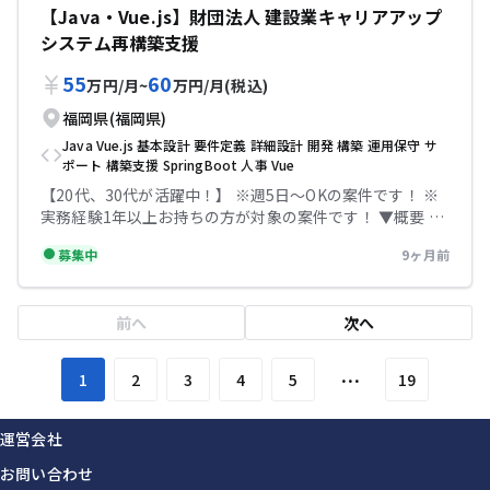
に渡り開発に携わっていただきたいと考えておりますの
【Java・Vue.js】財団法人 建設業キャリアアップ
で、長期でご参画できる方を募集します。 現在6名体制で
システム再構築支援
進めています。 バックエンドをメインに見ていただく予定
ですが、フロントにも携わっていただく可能性があり、柔
55
60
万円
/
月
~
万円
/
月
(税込)
軟にご対応いただける方を求めます。 詳細は面談時にお伝
えいたします。 バックエンド:kotlin/springboot フロン
福岡県(福岡県)
トエンド:Typescript/React 求める人物像は以下です。 ・
Java
Vue.js
基本設計
要件定義
詳細設計
開発
構築
運用保守
サ
アジャイル/スクラム開発経験のある方 ・能動的に仕事に
ポート
構築支援
SpringBoot
人事
Vue
取り組める方 ・コミュニケーション良好で、チーム開発に
【20代、30代が活躍中！】 ※週5日〜OKの案件です！ ※
取り組める方 ▼条件等 出社：出社orフルリモート(初日~
実務経験1年以上お持ちの方が対象の案件です！ ▼概要 財
最大3日程度福岡出張をお願いします) 場所：大濠公園 精算
団法人建設業キャリアアップシステム再構築支援
幅：140h~180h 面談回数：2回 【必須スキル】 ・
募集中
9ヶ月前
(Java/Vue.js) 建設業界に関わる全技能者の労働環境改善、
SSkotlin(Java)/Springbootを用いたバックエンド開発経
人材確保、生産性向上を目的とした「キャリアアップシス
験4年以上 ・アジャイル(スクラム)での開発経験 ・Docker
テム」の再構築プロジェクトです。 利便性向上・データ利
で仮想環境を立てて開発した経験 ・新規開発プロジェクト
前へ
次へ
活用の促進・安定的な運用保守・事業拡大に向けた拡張性
参画経験 【尚可スキル】 ・Typescript/Reactを用いた開
確保を目的に、次期システムの開発を実施します。 要件定
発経験 ・金融系プロジェクトへの参画経験 ・エンジニア
義からリリースまでの長期プロジェクトで、現行システム
リード経験 テックビズなら記帳代行無料！充実のサポート
…
1
2
3
4
5
19
の調査や設計・開発に幅広く携わっていただきます。 ・開
で安心して参画していただけます！
発環境:Java、Vue.js、SpringBoot、
AmazonAuroraPostgreSQL、RedHatEnterpriseLinux
運営会社
・現行システ
お問い合わせ
ム:Java/MarkLogic/FUJITSUCloudServiceK5 ・開発スケ