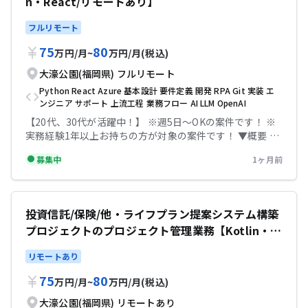
n・React/リモートあり】
業務ごとのエージェントを試作・改善していきます。 大規
模なシステム開発経験よりも、Claude Code等のAI開発支
フルリモート
援ツールを使い、自分の作業を自動化・効率化した経験
や、AIに任せやすい形に作業手順を分解・言語化できる力
75
80
万円
/
月
~
万円
/
月
(税込)
を重視します。 〇想定する役割 ・業務手順や開発作業をAI
エージェントが実行できるタスクに分解 ・SKILL.md、プ
大濠公園(福岡県)
フルリモート
ロンプト、手順書、ツール定義などの作成・改善 ・
Python
React
Azure
基本設計
要件定義
開発
RPA
Git
実装
エ
Claude Code等を活用したAIエージェントの試作、検証、
ンジニア
サポート
上流工程
業務フロー
AI
LLM
OpenAI
改善 ・Python、API、ローコードツール等を使った簡易な
【20代、30代が活躍中！】 ※週5日〜OKの案件です！ ※
連携・自動化の実装 〇求める人物像 ・AIツールを単なる補
実務経験1年以上お持ちの方が対象の案件です！ ▼概要 AI
助ではなく、自分の作業を任せる相手として使っている方
エージェント開発 業務設計エンジニア 〇プロジェクト概
・面倒な作業を見つけると、手順化・自動化・再利用した
募集中
1ヶ月前
要 本件における募集チームでは、社内業務の高度化・効率
くなる方 ・完璧な設計書を待つよりも、まず試作して動か
化を目的として、生成AIを活用したAIエージェントの開発
しながら改善できる方 ・AIの出力を鵜呑みにせず、検証・
を推進しております。 本プロジェクトでは、対象業務の流
修正・改善を繰り返せる方 〇開発・利用技術の想定 ・AI開
れを理解し、人が行っている判断・確認・作業を分解した
発支援：Claude Code、Cursor、GitHub Copilot、
投資信託/保険/他・ライフプラン提案システム構築
うえで、AIエージェントが実行可能なタスクやスキルとし
ChatGPT 等 ・AIエージェント関連：SKILL.md、プロンプ
プロジェクトのプロジェクト管理業務【Kotlin・S
て設計・実装していきます。 そのため、純粋なプログラミ
ト、ツール／関数呼び出し、RAG ・開発言語：Python、
ングスキルだけでなく、業務ヒアリング、業務フロー整
pring Boot・MySQL・Docker・Open API・Grad
JavaScript、TypeScript 等 ・開発管理：Git、Issue管
リモートあり
理、要件定義、API設計、業務変革の推進に関心・経験の
le・Typescript・React(react router)・vite・C
理、コードレビュー、設計レビュー ▼条件等 出社：フル
ある方を募集いたします。 〇想定する役割 ・業務部門への
リモート可 場所：大濠公園駅 精算幅：140h~180h 勤務時
hart.js・Express・Storybook・Playwright/リ
75
80
万円
/
月
~
万円
/
月
(税込)
ヒアリングを通じた業務内容、業務フロー、判断基準の整
間：8:45〜17:45 服装：私服 【必須スキル】 ・Claude
モートあり】
理 ・AIエージェント化に適した業務領域・タスクの切り出
大濠公園(福岡県)
リモートあり
Code、Cursor、GitHub Copilot、ChatGPT等を使って開