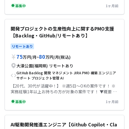
等を利用したプロダクト開発経験 ・API設計、データ連
発プロジェクト標準策定に向けたPMO支援（JIRA /
クティショナー程度の知識で可能、各サービスのイメージ
携、認証認可、ログ設計等の経験 ・金融機関、社内業務シ
募集中
1ヶ月前
Github等への移管） 現行、Backlogで開発プロジェクト
がつかめればOK） ・テスト計画やリリース計画の立案経
ステム、バックオフィス業務等の業務知識 テックビズなら
を運用しているところから、JIRAへ移行してより効率的な
験 テックビズなら記帳代行無料！充実のサポートで安心し
記帳代行無料！充実のサポートで安心して参画していただ
開発ワークフローの設計に従事していただきます。 開発サ
て参画していただけます！
けます！
イドだけでなく、ビジネスサイドの運用も設計いただく、
開発プロジェクトの生産性向上に関するPMO支援
組織横断的に立ち回っていただくことを検討しています。
【Backlog・GitHub/リモートあり】
まずは単一プロダクトにおいて検証を行い、その成果をも
とに標準化を進め、最終的には全プロダクトへの展開を推
リモートあり
進していきます。 ▼条件等 出社：フルリモート可能（出社
対応も可能） 場所：大濠公園駅 精算幅：140h~180h 勤務
75
80
万円
/
月
~
万円
/
月
(税込)
時間：8:45〜17:45 服装：私服 【必須スキル】 ・プロジェ
クトマネジメント経験 ・JIRAを用いた開発プロジェクトの
大濠公園(福岡県)
リモートあり
運用設計経験 【尚可スキル】 ・AI（生成AI・エージェン
GitHub
Backlog
開発
マネジメント
JIRA
PMO
構築
エンジニア
ト）による開発ワークフローの自動化 ・開発プロセス改善
サポート
プロジェクト管理
AI
（アジャイル・DevOps・CI/CDの導入推進など） テック
【20代、30代が活躍中！】 ※週5日〜OKの案件です！ ※
ビズなら記帳代行無料！充実のサポートで安心して参画し
実務経験1年以上お持ちの方が対象の案件です！ ▼概要 開
ていただけます！
発プロジェクトの生産性向上に関するPMO支援 現行で利用
募集中
1ヶ月前
しているBacklogやGitHub等のプロジェクト管理データを
活用し、エンジニアの生産性を可視化するダッシュボード
の構築を推進します。 あわせて、JIRAやConfluenceへの
移行についても選択肢として検討します。 また、生産性を
AI駆動開発推進エンジニア【Github Copilot・Cla
継続的に可視化・改善できるよう、運用方法の設計および