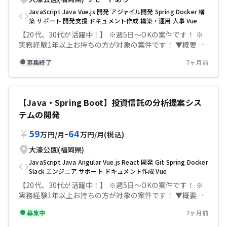
なら記帳代行無料！充実のサポートで安心して参画してい
JavaScript
Java
Vue.js
開発
アジャイル開発
Spring
Docker
構
ただけます！
築
サポート
開発支援
ドキュメント作成
構築・運用
人事
Vue
【20代、30代が活躍中！】 ※週5日〜OKの案件です！ ※
実務経験1年以上お持ちの方が対象の案件です！ ▼概要 投
資信託の分析提案システム開発支援に携わっていただきま
募集終了
7ヶ月前
す。 上流フェーズから携わっていただく想定です。 フルス
タックで対応できる方にご参画をお願いしたいと思いま
す。 チームは7～8名程で、アジャイル開発で進めます。 コ
ミュニケーション良好で、能動的に動ける方にご参画をお
【Java・Spring Boot】投資信託の分析提案シス
願いしたいと考えております ▼条件等 出社：週3日出社 場
テムの開発
所：大濠公園 精算幅：140h~180h 面談回数：2回 【必須
スキル】 ・Java/Spring Bootを用いたバックエンド開発
59
64
万円
/
月
~
万円
/
月
(税込)
経験 3年以上 ・JavaScript/Vue.jsを用いたフロントエン
ド開発経験1年以上 ・アジャイル開発経験 ・Dockerを用
大濠公園(福岡県)
いた環境構築・運用経験 【尚可スキル】 ・金融系プロジ
JavaScript
Java
Angular
Vue.js
React
開発
Git
Spring
Docker
ェクトへの参画経験 ・ドキュメント作成経験 テックビズ
Slack
エンジニア
サポート
ドキュメント作成
Vue
なら記帳代行無料！充実のサポートで安心して参画してい
【20代、30代が活躍中！】 ※週5日〜OKの案件です！ ※
ただけます！
実務経験1年以上お持ちの方が対象の案件です！ ▼概要 投
資信託の分析提案システムの開発 ・募集要項（必要技術ス
募集中
7ヶ月前
タック）： フルスタックエンジニア ３年以上経験がある
方 以下の技術・経験を持たれている方 共通 - Slack、Git、