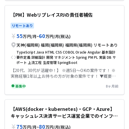
Web上の課題管理 - アジャイル/Scrum開発への理解 - チー
ムでコミュニケーションを取りながらの開発経験 ‐ リモ
【PM】WebリプレイスPJの責任者補佐
ート勤務の経験 言語・フレームワーク・ツール -
Java/Spring Boot ‐ JavaScript/Vue.js ‐ Docker ▼条件
リモートあり
等 勤務時間：8:45～17:45 【必須スキル】 ・バックエン
ド、フロントエンドの経験3年以上 ・Slack、Git、Web上
55
60
万円
/
月
~
万円
/
月
(税込)
の課題管理 ・アジャイル/Scrum開発の経験 ・Javaの開発
天神(福岡県)
福岡(福岡県)
福岡県(福岡県)
リモートあり
経験 ・Spring Bootの利用経験 ・Vue.js or React or
AngularなどのJSフレームワークの利用経験 ・Dockerの
TypeScript
Java
HTML
CSS
COBOL
Oracle
Angular
基本設計
利用経験 【尚可スキル】 金融系プロジェクトへの参画経
要件定義
詳細設計
開発
マネジメント
Spring
PM
PL
実装
DB
サ
験 ドキュメント作成経験 テックビズなら記帳代行無料！
ポート
上流工程
生産管理
SpringBoot
充実のサポートで安心して参画していただけます！
【20代、30代が活躍中！】 ※週5日〜OKの案件です！ ※
実務経験1年以上お持ちの方が対象の案件です！ ▼概要
【PM】WebリプレイスPJの責任者補佐/福岡拠点 ■募集職
募集中
8ヶ月前
種:プロジェクトマネージャー ■担当工程:企画,要件定義,基
本設計,詳細設計,実装 ■開発手法:アジャイル ■案件の内容
福岡開発拠点におけるPMポジションとして、生産管理シス
テムのWebアプリ化プロジェクトのマネジメントをお任せ
【AWS(docker・kubernetes)・GCP・Azure】
します。 -プロジェクト全体の進捗/品質/課題管理 -チーム
キャッシュレス決済サービス運営企業でのインフラ
マネジメントおよび開発レビュー支援 -要件定義・設計含
む上流工程への深い関与 -プレイングマネージャーとして
エンジニア(メンバークラス)
75
80
万円
/
月
~
万円
/
月
(税込)
現場もサポート -若手メンバー(20代3名+BP1名)との協働