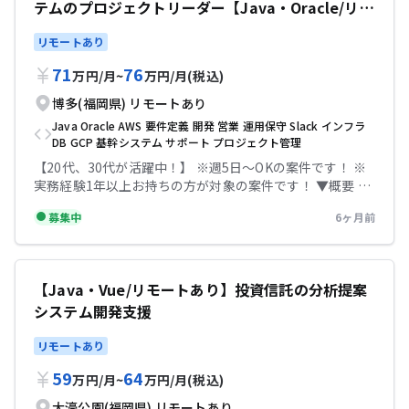
テムのプロジェクトリーダー【Java・Oracle/リモ
ル:Git・Docker・MyBatis・Slack
Composeを用いた開発経験 ・Gitを使用した開発経験 ・
ートあり】
テストコードに関する知識、経験 ・CI/CD環境構築・運用
リモートあり
経験 ・Flutter、React Native等のクロスプラットフォー
ムでの開発経験 ・カメラや生体認証などのデバイス機能を
71
76
万円
/
月
~
万円
/
月
(税込)
使った開発の経験 ・AWS、Firebaseの導入経験 ・アプリ
博多(福岡県)
リモートあり
のバックエンド(サーバサイド)開発の経験 テックビズなら
記帳代行無料！充実のサポートで安心して参画していただ
Java
Oracle
AWS
要件定義
開発
営業
運用保守
Slack
インフラ
けます！
DB
GCP
基幹システム
サポート
プロジェクト管理
【20代、30代が活躍中！】 ※週5日〜OKの案件です！ ※
実務経験1年以上お持ちの方が対象の案件です！ ▼概要 キ
ャッシュレス決済サービス運営企業での基幹システムのプ
募集中
6ヶ月前
ロジェクトリーダー(福岡) ・基幹システムのAPIや各プロ
ダクトのデータ管理などを担っていただきます。 ・プロジ
ェクトリーダーとして要件調整やプロジェクト管理などを
担っていただきます。 ◆主な開発環境・ツール 言語:Java
【Java・Vue/リモートあり】投資信託の分析提案
DB:Oracle インフラ:AWS、GCP その他:Slack、
システム開発支援
GoogleMeet ▼条件等 出社：リモートあり(原則週4日出
社) 場所：博多 精算幅：140h~180h 面談回数：2回 勤務時
リモートあり
間：9:00~17:30 服装：自由 【必須スキル】 ・オープン系
JavaOracleを用いた開発経験 ・要件定義から運用保守ま
59
64
万円
/
月
~
万円
/
月
(税込)
でのご経験 【尚可スキル】 ・プロジェクト管理、要件調
整のご経験 ・基幹システムにおける実務経験 テックビズ
大濠公園(福岡県)
リモートあり