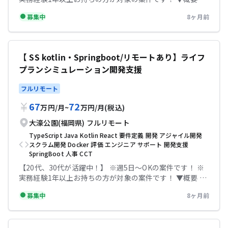
ャッシュレス決済サービス運営企業でのクラウドエンジニ
募集中
8ヶ月前
ア ◆主な開発環境・ツール 言語:Java DB:Oracle インフ
ラ:GCP その他:Slack、GoogleMeet ▼条件等 出社：リモ
ート併用可(週4出社) 場所：福岡県博多区 精算幅：
140h~180h 面談回数：2回 勤務時間：9:00~17:30 服装：
【 SS kotlin・Springboot/リモートあり】ライフ
自由 【必須スキル】 ・オンプレミスからクラウドへの移
プランシミュレーション開発支援
行のご経験 ・クラウドの設計/構築のご経験 【尚可スキ
ル】 クラウドのデザイン設計におけるリフト&シフトのご
フルリモート
経験 ・Javaを用いた開発経験 テックビズなら記帳代行無
料！充実のサポートで安心して参画していただけます！
67
72
万円
/
月
~
万円
/
月
(税込)
大濠公園(福岡県)
フルリモート
TypeScript
Java
Kotlin
React
要件定義
開発
アジャイル開発
スクラム開発
Docker
評価
エンジニア
サポート
開発支援
SpringBoot
人事
CCT
【20代、30代が活躍中！】 ※週5日〜OKの案件です！ ※
実務経験1年以上お持ちの方が対象の案件です！ ▼概要 ラ
イフプランシミュレーション開発支
募集中
8ヶ月前
援|SSkotlin/Springboot|要件定義 大手地方銀行における
ライフプランシミュレーションのシステム開発支援に携わ
っていただきます。 現在要件定義フェーズで、今後中長期