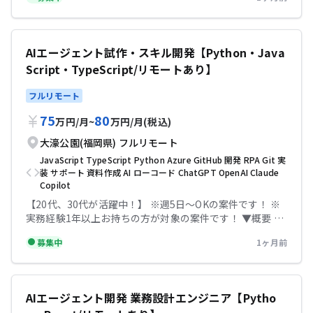
機関の行員が、顧客との商談時に利用する「保険商品提案
画していただけます！
Webアプリケーション」の開発案件です。 効率化の取り組
み：AIツールを活用した品質向上・開発効率化の推進（AI
チームとの連携あり） ■ 期待する役割 フロントエンド開
AIエージェント試作・スキル開発【Python・Java
発に強みを持つフルスタックエンジニアとして、設計から
Script・TypeScript/リモートあり】
開発、内部結合、リリースまでのメイン工程を牽引してい
ただきます。 ■ 想定される作業内容・技術スタック フロ
フルリモート
ントエンド重視のポジションとなりますが、開発フェーズ
に応じてバックエンドやインフラまで幅広くフルスタック
75
80
万円
/
月
~
万円
/
月
(税込)
に対応していただきます。 フロントエンド：Next.js,
TypeScript, vitest, playwright, nginx バックエンド：
大濠公園(福岡県)
フルリモート
Java, Spring Boot, MySQL, Gradle, Open API, JUnit 共
JavaScript
TypeScript
Python
Azure
GitHub
開発
RPA
Git
実
通・インフラ：Git, Docker, AWS (Fargate, RDS,
装
サポート
資料作成
AI
ローコード
ChatGPT
OpenAI
Claude
CodeBuild, CodePipeline など) ▼条件等 出社：週3〜5日
Copilot
出社orフルリモート 場所：大濠公園駅 精算幅：
【20代、30代が活躍中！】 ※週5日〜OKの案件です！ ※
140h~180h 勤務時間：8:45〜17:45 服装：私服 【必須ス
実務経験1年以上お持ちの方が対象の案件です！ ▼概要 AI
キル】 ・Next.js, Typescriptなどを用いたフロントエンド
エージェント試作・スキル開発 〇プロジェクト概要 本件
開発経験 ・バックエンド開発経験（言語不問、Javaまたは
募集中
1ヶ月前
における募集チームでは、社内業務の高度化・効率化を目
Kotlinだと望ましい） 【尚可スキル】 ・Codex /
的として、生成AIを活用したAIエージェントの開発を進め
ClaudeCode / Github Copilot などのAIコーディングエー
ています。 本プロジェクトでは、業務手順や開発作業をAI
ジェント利用経験 テックビズなら記帳代行無料！充実のサ
エージェントが実行できる形に整理し、SKILL.md、プロ
ポートで安心して参画していただけます！
AIエージェント開発 業務設計エンジニア【Pytho
ンプト、ツール呼び出し、API連携などを組み合わせて、