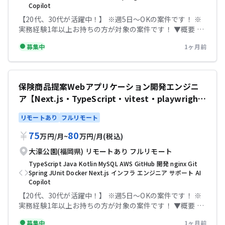
17:45 服装：私服 【必須スキル】 ・バックエンドの開発経
Copilot
験3年以上 ・JavaまたはKotlinの経験 ・Spring Bootの利
【20代、30代が活躍中！】 ※週5日〜OKの案件です！ ※
用経験 ・基本設計から一人称で対応可能 【尚可スキル】
実務経験1年以上お持ちの方が対象の案件です！ ▼概要 ク
・アジャイル/Scrum開発の経験 ・Vue.js or React or
レジットカード申込Webアプリケーション開発 大手金融機
AngularなどのJSフレームワークの利用経験 ・AI駆動開発
募集中
1ヶ月前
関におけるクレジットカードの申込システムの開発に従事
の経験（Github Copilot、Claude Code、Cursorなどの経
いただきます。 対応工程：基本設計、詳細設計、製造、テ
験） ※AI駆動開発の経験があれば、必須スキルの言語経験
スト、リリース ユーザー部門との仕様調整や、慣れてきた
なくても検討可能 テックビズなら記帳代行無料！充実のサ
ら要件定義フェーズも対応いただきます。 開発手法：アジ
ポートで安心して参画していただけます！
保険商品提案Webアプリケーション開発エンジニ
ャイル・スクラム開発（2週間スプリント） ■ 利用技術 フ
ア【Next.js・TypeScript・vitest・playwrigh
レームワーク・言語 ・React (+Next.jsなら尚可 ・
Typescript ・Spring Boot ・Java ツール ・docker ・git
t・nginx・Java・Spring Boot・MySQL・Gradl
リモートあり
フルリモート
・slack ・Backlog 環境 ・AWS ・ECS ・RDS ▼条件等 出
e・Open API・JUnit/リモートあり】
社：週1出社 ※慣れてきたらフルリモートも検討可能 場
75
80
万円
/
月
~
万円
/
月
(税込)
所：大濠公園駅 精算幅：140h~180h 勤務時間：8:45〜
17:45 服装：ビジネスカジュアル 【必須スキル】 ・
大濠公園(福岡県)
リモートあり
フルリモート
Springbootによる開発経験（3年以上あると望ましい）
TypeScript
Java
Kotlin
MySQL
AWS
GitHub
開発
nginx
Git
・Reactによる開発経験（3年以上あると望ましい） 【尚
Spring
JUnit
Docker
Next.js
インフラ
エンジニア
サポート
AI
可スキル】 ・AI駆動開発（Github Copilot、Claude
Copilot
Code、Codexなど）の経験 ※AI駆動開発の経験があれ
【20代、30代が活躍中！】 ※週5日〜OKの案件です！ ※
ば、必須スキルの言語経験がなくても検討可能 ・GA/GTM
実務経験1年以上お持ちの方が対象の案件です！ ▼概要 保
やBIツールなど利用した分析 / マーケティング業務経験 テ
険商品提案Webアプリケーション開発エンジニア 大手金融
ックビズなら記帳代行無料！充実のサポートで安心して参
募集中
1ヶ月前