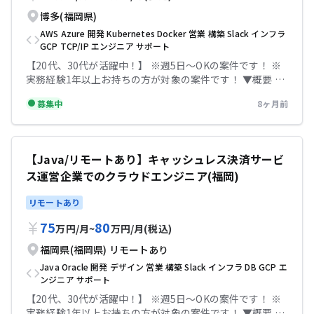
■開発環境 -言語:Cobol,Java,TypeScript,HTML5,CSS -
博多(福岡県)
FW:SpringBoot,Angular -DB:Oracle -その他:デスクトッ
AWS
Azure
開発
Kubernetes
Docker
営業
構築
Slack
インフラ
プ→Webへの刷新プロジェクト ▼条件等 出社：常駐 原則
GCP
TCP/IP
エンジニア
サポート
フル出社/慣れ次第、週1〜2日の在宅調整可 場所：天神駅
【20代、30代が活躍中！】 ※週5日〜OKの案件です！ ※
精算幅：140h~180h 面談回数：1回 勤務時間：9:00-18:00
実務経験1年以上お持ちの方が対象の案件です！ ▼概要 キ
服装：規定なし 【必須スキル】 -PM/PL経験 -
ャッシュレス決済サービス運営企業でのインフラエンジニ
Java/SpringBootやTypeScript/Angularの基礎知識 -開発
募集中
8ヶ月前
ア(メンバークラス) ・キャッシュレス決済サービスを展開
レビューや設計指導など、プレイングマネジメントの経験
されている会社様にて、 インフラエンジニアとして参画を
【尚可スキル】 -生産管理システム開発またはリプレイス
していただきます。 ・具体的にはインフラ運用、構築がメ
経験 -OracleDB/OracleFormsの知識 -Cobolからの移行PJ
インですが、インフラ領域にも対応するプロジェクトの推
経験 テックビズなら記帳代行無料！充実のサポートで安心
【Java/リモートあり】キャッシュレス決済サービ
進にも携わっていただきます。 ◆主な開発環境・ツール イ
して参画していただけます！
ス運営企業でのクラウドエンジニア(福岡)
ンフラ:AWS(docker、kubernetes)、GCP、Azure その
他:Slack、GoogleMeet ▼条件等 出社：常駐 場所：博多区
リモートあり
精算幅：140h~180h 面談回数：2回 勤務時間：
9:00~17:20 服装：自由 【必須スキル】 ・インフラ設計・
75
80
万円
/
月
~
万円
/
月
(税込)
構築経験:5年以上 ・TCP/IP、HTTPに関する基礎的な理解
【尚可スキル】 ・社内やユーザー部門と折衝できるレベル
福岡県(福岡県)
リモートあり
のコミュニケーションスキル ・PCI DSS準拠システムの運
Java
Oracle
開発
デザイン
営業
構築
Slack
インフラ
DB
GCP
エ
用経験 ・AWS、Google Cloud、Azure等のパブリックク
ンジニア
サポート
ラウド導入、運用経験 テックビズなら記帳代行無料！充実
【20代、30代が活躍中！】 ※週5日〜OKの案件です！ ※
のサポートで安心して参画していただけます！
実務経験1年以上お持ちの方が対象の案件です！ ▼概要 キ