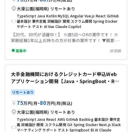
大濠公園(福岡県)
リモートあり
TypeScript
Java
Kotlin
MySQL
Angular
Vue.js
React
GitHub
基本設計
要件定義
詳細設計
開発
スクラム開発
Spring
Docker
サポート
テスト
AI
Vue
Claude
Copilot
【20代、30代が活躍中！】 ※週5日〜OKの案件です！ ※
実務経験1年以上お持ちの方が対象の案件です！ ▼概要 投
資信託/保険/他・ライフプラン提案システムの開発 大手金
募集中
25日前
融機関の行員が、顧客との商談時に利用する「ライフプラ
ンシミュレーションシステム（Webアプリケーション）」
の新規開発案件です。 既存システムの1機能として提供し
ていたものを単独のプロダクトに切り出して機能拡充をこ
大手金融機関におけるクレジットカード申込Web
れから取り組んでいきます。 対応工程：基本設計、詳細設
アプリケーション開発【Java・SpringBoot・Rea
計、製造、テスト、リリース ユーザー部門との仕様調整
や、慣れてきたら要件定義フェーズも対応いただきます。
ct/リモートあり】
リモートあり
開発手法：アジャイル・スクラム開発（2週間スプリン
ト） ■ 利用技術 バックエンド - Kotlin - Spring Boot -
75
80
万円
/
月
~
万円
/
月
(税込)
MySQL - Docker - Open API - Gradle フロントエンド -
Typescript - React(react router) - vite - Chart.js -
大濠公園(福岡県)
リモートあり
Express - Storybook - Playwright ▼条件等 出社：以下い
TypeScript
Java
React
AWS
GitHub
Backlog
基本設計
要件定
ずれか ・週3〜5日出社 ・フルリモート ※出社可能を優先
義
詳細設計
開発
スクラム開発
Git
Spring
Docker
Next.js
Slack
場所：大濠公園駅 精算幅：140h~180h 勤務時間：8:45〜
マーケティング
サポート
テスト
SpringBoot
BI
AI
Claude