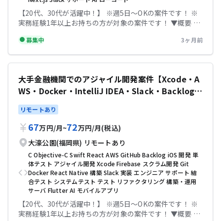
す。 ■ 想定される作業内容 フロントエンドとバックエン
【20代、30代が活躍中！】 ※週5日〜OKの案件です！ ※
ドの割合は状況により変動しますが、フルスタックな対応
実務経験1年以上お持ちの方が対象の案件です！ ▼概要 生
が求められます。 ▼条件等 出社：週3以上出社 場所：大濠
成AIを使ったプロダクト開発 生成AIを使ったプロダクト開
公園駅 精算幅：140h~180h 勤務時間：8:45〜17:45 【必
募集中
3ヶ月前
発 ローコードツールなども使う可能性もあるため、様々な
須スキル】 ・AI駆動開発の業務経験（Github Copilot、
ことに挑戦してくれる方 ▼ツール
Codex、Claude Codeなどでスキル・サブエージェントな
docker,git,slack,Backlog ▼開発環境 AWS,ECS,RDS ▼条
ど用いた開発） 【尚可スキル】 ・Github Copilotの利用
件等 出社：常駐 場所：大濠公園駅 精算幅：140h~180h 勤
経験 ・Java(springboot), React(Typescript)経験 ・AWS
大手金融機関でのアジャイル開発案件【Xcode・A
務時間：8：45－17：45 服装：私服 【必須スキル】
環境での開発経験 テックビズなら記帳代行無料！充実のサ
WS・Docker・IntelliJ IDEA・Slack・Backlog・
python 【尚可スキル】 ・React (+Next.jsなら尚可 ・
ポートで安心して参画していただけます！
Typescript テックビズなら記帳代行無料！充実のサポー
Strap/リモートあり】
リモートあり
トで安心して参画していただけます！
67
72
万円
/
月
~
万円
/
月
(税込)
大濠公園(福岡県)
リモートあり
C
Objective-C
Swift
React
AWS
GitHub
Backlog
iOS
開発
単
体テスト
アジャイル開発
Xcode
Firebase
スクラム開発
Git
Docker
React Native
構築
Slack
実装
エンジニア
サポート
結
合テスト
システムテスト
テスト
リファクタリング
構築・運用
サーバ
Flutter
AI
モバイルアプリ
【20代、30代が活躍中！】 ※週5日〜OKの案件です！ ※
実務経験1年以上お持ちの方が対象の案件です！ ▼概要 大