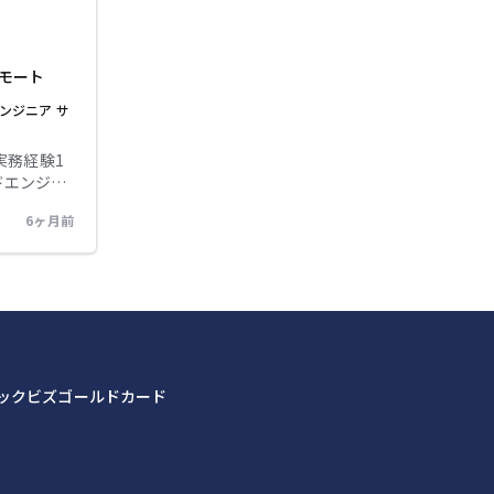
【魅
環境)を使用
モート
ンジニア
サ
設計ができ
ラウド環境
1年以上の方
実務経験1
る方 ※現時
活用して開
6ヶ月前
:PdM、
どのご経
挑戦いただく
をお持ちの
ベントの進
Read、メン
んでいた
域のエンジ
 【環
ォーターフォー
ックビズゴールドカード
示なく基本
設計ができ
actでの開