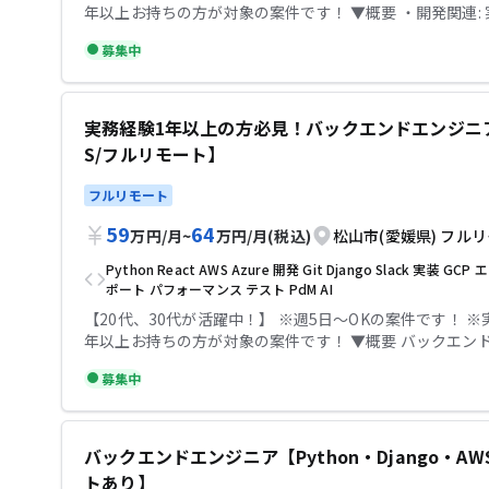
年以上お持ちの方が対象の案件です！ ▼概要 ・開発関連: 実装・テス
間：10時ｰ19時 【必須スキル】 ・Webアプリケーション開発経験5
トコード追加・検証・リリース ・問い合わせ対応: 仕様確
年以上 ・バックエンド領域で、一つの言語での開発経験3
募集中
調査など ・仕様検討: PdM、TechRead、フロントエン
ちの方 ・詳細な指示なく基本的なAPI設計ができる方 ・
などと連携し、挑戦いただくことが可能です。 ・プロジェ
なく基本的なRDB設計ができる方 ・クラウド環境での開
・各種スクラムイベントの進行・改善を通してチームとし
(AWS, GCP, Azure) ・Python + Django の利用経験 
ェクト進行に取り組んでいただきます。 ・フロントエン
ス改善、エラーハンドリング、トランザクション処理など
実務経験1年以上の方必見！バックエンドエンジニ
アやQAなど、他領域のエンジニアとのコミュニケーショ
をお持ちの方 【尚可スキル】 ・Tech Read、メンター等のご経験を
S/フルリモート】
重要なポジションです。 【環境】 ・AWS, Slack, Notion, Git, CI/CD,
お持ちの方 ・クリーンアーキテクチャ/DDDのご経験をお
アジャイル×ウォーターフォール ▼条件等 出社：フルリモート 場
テックビズなら記帳代行無料！充実のサポートで安心して
フルリモート
所：松山市 勤務時間：10時ｰ19時 【必須スキル】 ・バックエンド領
いただけます！
域で、一つの言語での開発経験5年をお持ちの方 ・詳細な
59
64
万円
/
月
~
万円
/
月
(税込)
松山市(愛媛県)
フルリ
本的なAPI設計ができる方 ・詳細な指示なく基本的なRD
Python
React
AWS
Azure
開発
Git
Django
Slack
実装
GCP
エ
きる方 ・クラウド環境での開発経験(AWS, GCP, Azure) ・
ポート
パフォーマンス
テスト
PdM
AI
開発経験1年以上の方 ※ポテンシャル要件 ・Python + Dja
ぶ意欲のある方 ※現時点での経験は問いません ・AIに興
【20代、30代が活躍中！】 ※週5日〜OKの案件です！ ※
り、それを活用して開発したい方、またはその経験のある方 【
年以上お持ちの方が対象の案件です！ ▼概要 バックエンドエンジニ
スキル】 ・パフォーマンス改善、エラーハンドリング、
ア ・開発関連: 実装・テストコード追加・検証・リリース ・問い合わ
募集中
ション処理などのご経験をお持ちの方 ・クリーンアーキ
せ対応: 仕様確認、不具合調査など ・仕様検討: PdM、Tech
ャ/DDDのご経験をお持ちの方 ・Python + Djangoの
フロントエンドエンジニアなどと連携し、挑戦いただくこ
ちの方 ・Tech Read、メンター等のご経験をお持ちの方 テックビズ
です。 ・プロジェクト進行: ・各種スクラムイベントの進
なら記帳代行無料！充実のサポートで安心して参画してい
通してチームとしてプロジェクト進行に取り組んでいただ
バックエンドエンジニア【Python・Django・AW
す！
・フロントエンドエンジニアやQAなど、他領域のエンジ
トあり】