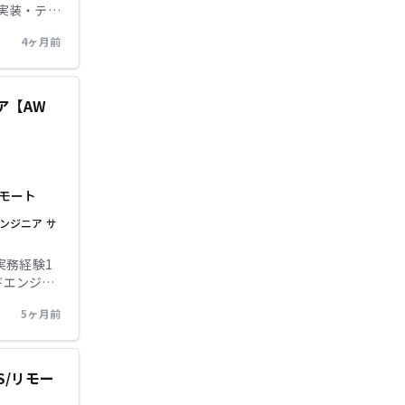
認、不具合
~4年をお持
4ヶ月前
ドエンジニア
詳細な指示
クト進行:
発経験
てプロジ
・パフォーマン
ドエンジニ
のご経験
ア【AW
ン、連携が
持ちの方
参画して
指示なく基
モート
B設計がで
ンジニア
サ
Reactでの
ngo を学
味関心があ
実務経験1
尚可
トランザク
5ヶ月前
テクチ
Read、
利用経験をお持
とが可能
行・改善を
ただけま
きます。
S/リモー
ニアとのコ