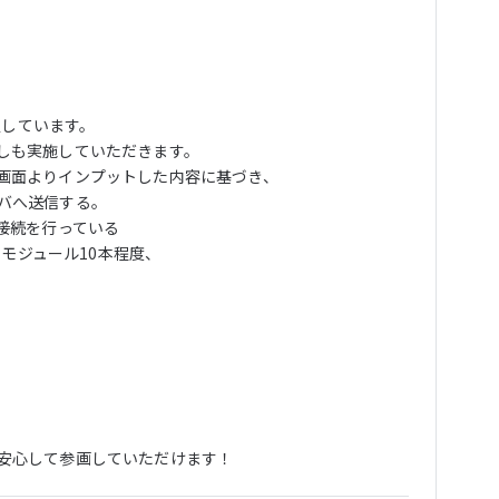


定しています。

しも実施していただきます。

画面よりインプットした内容に基づき、

バへ送信する。

接続を行っている

モジュール10本程度、

安心して参画していただけます！