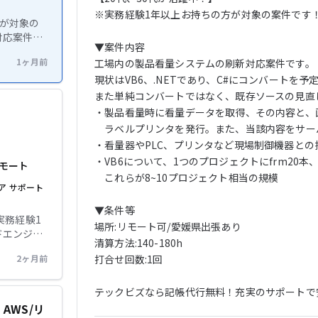
※実務経験1年以上お持ちの方が対象の案件です！
方が対象の
▼案件内容

ています。
1ヶ月前
工場内の製品看量システムの刷新対応案件です。

していた
と、画面よ
現状はVB6、.NETであり、C#にコンバートを予
。また、
また単純コンバートではなく、既存ソースの見直
タなど現場
】
・製品看量時に看量データを取得、その内容と、
ロジェクト
　ラベルプリンタを発行。また、当該内容をサー
ロジェクト相
・看量器やPLC、プリンタなど現場制御機器との
・VB6について、1つのプロジェクトにfrm20本、
モート
　これらが8~10プロジェクト相当の規模

ア
サポート
▼条件等

実務経験1
場所:リモート可/愛媛県出張あり

清算方法:140-180h

PdM、複
2ヶ月前
打合せ回数:1回

任のバックエ
求められ
ンジ次第
テックビズなら記帳代行無料！充実のサポートで
・AWS/リ