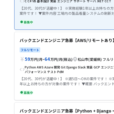
C
C#
VB
基本設計
実装
エンジニア
サポート
サーバ
.NET
CCT
【20代、30代が活躍中！】 ※実務経験1年以上お持ちの
案件です！ ▼案件内容 工場内の製品看量システムの刷新対応案件で
す。 現状はVB6、.NETであり、C#にコンバートを予定し
募集中
また単純コンバートではなく、既存ソースの見直しも実施
だきます。 ・製品看量時に看量データを取得、その内容
りインプットした内容に基づき、 ラベルプリンタを発行
当該内容をサーバへ送信する。 ・看量器やPLC、プリン
バックエンドエンジニア急募【AWS/リモートあり
制御機器との接続を行っている ・VB6について、1つのプ
にfrm20本、モジュール10本程度、 これらが8~10プ
フルリモート
当の規模 ▼条件等 場所:リモート可/愛媛県出張あり 清算方法:140-
59
64
180h 打合せ回数:1回 テックビズなら記帳代行無料！充実のサポート
万円
/
月
~
万円
/
月
(税込)
松山市(愛媛県)
フルリ
で安心して参画していただけます！
Python
AWS
Azure
開発
Git
Django
Slack
実装
GCP
エンジニ
パフォーマンス
テスト
PdM
【20代、30代が活躍中！】 ※週5日〜OKの案件です！ ※
年以上お持ちの方が対象の案件です！ ▼概要 バックエンドエンジニ
ア急募 配属予定のスクラムチームは、バックエンド機能を
募集中
数チームにまたがるTechReadが担当しているため、専
ンドエンジニアが不在の状況です。ゆえに能動的な動きが
ますが、仕様検討や機能要件の整理など、ご自身のチャレ
でかかわっていくことが可能なポジションです。 開発関連: 実装・テ
バックエンドエンジニア急募【Python + Django