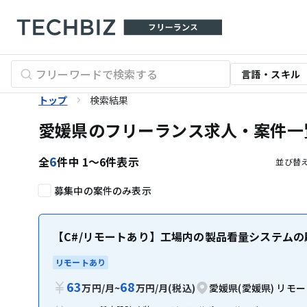
言語・スキル
トップ
検索結果
愛媛県のフリーランス求人・案件一
6
全
件中
1〜6
件表示
並び替
募集中の案件のみ表示
【C#/リモートあり】工場内の製品看量システムの
リモートあり
63
68
万円
/
月
~
万円
/
月
(税込)
愛媛県(愛媛県)
リモー