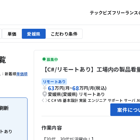
テックビズフリーランス
単価
愛媛県
こだわり条件
覧
募集中
【C#/リモートあり】工場内の製品看
え：
新着順
単価順
リモートあり
63
68
万円
/
月
~
万円
/
月
(税込)
愛媛県(愛媛県)
リモートあり
C
C#
VB
基本設計
実装
エンジニア
サポート
サーバ
.
刷新
案件につ
作業内容
トあり
【20代、30代が活躍中！】
