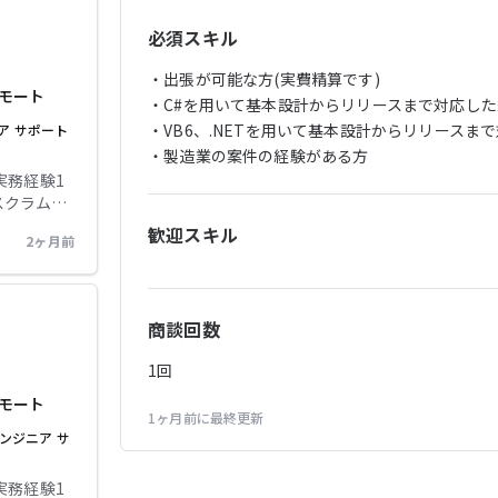
認、不具合
エンジニアな
必須スキル
行: 各種
ジェクト
・出張が可能な方(実費精算です)

アやQAな
モート
・C#を用いて基本設計からリリースまで対応した
重要なポジ
・VB6、.NETを用いて基本設計からリリースまで
ア
サポート
・製造業の案件の経験がある方
実務経験1
の言語での
I設計がで
chRead
歓迎スキル
2ヶ月前
クラウド環
不在の状況
o の利用経験
や機能要件
ション処
とが可能
商談回数
Dのご経験
PdM、
挑戦いただく
1
回
トの進行・
いただき
モート
1ヶ月前
に最終更新
ンジニアと
ンジニア
サ
,アジャイル×ウ
実務経験1