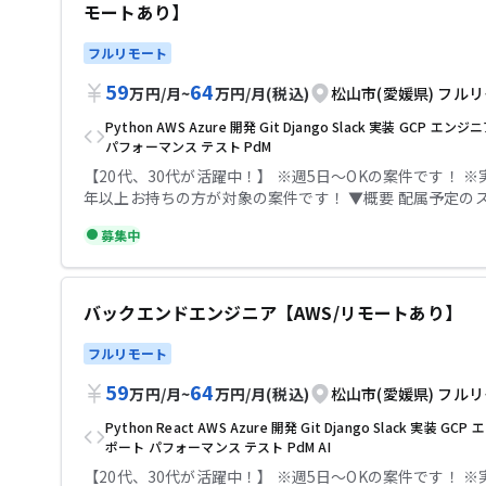
ストコード追加・検証・リリース 問い合わせ対応: 仕様確
モートあり】
調査など 仕様検討: PdM、TechRead、フロントエンド
どと連携し、挑戦いただくことが可能です。 プロジェクト進
フルリモート
スクラムイベントの進行・改善を通してチームとしてプロ
進行に取り組んでいただきます。 フロントエンドエンジニ
59
64
万円
/
月
~
万円
/
月
(税込)
松山市(愛媛県)
フルリ
ど、他領域のエンジニアとのコミュニケーション、連携が
Python
AWS
Azure
開発
Git
Django
Slack
実装
GCP
エンジニ
ションです。 【開発環境・ツール・手法】 AWS, Slack, Notion, Git,
パフォーマンス
テスト
PdM
CI/CD,アジャイル×ウォーターフォール ▼条件等 出社：フルリモー
ト 場所：松山市 勤務時間：10時ｰ19時 【必須スキル】 ・Webアプリ
【20代、30代が活躍中！】 ※週5日〜OKの案件です！ ※
ケーション開発経験5年以上 ・バックエンド領域で、一つ
年以上お持ちの方が対象の案件です！ ▼概要 配属予定のスクラムチ
開発経験3~4年をお持ちの方 ・詳細な指示なく基本的なAP
ームは、バックエンド機能をPdM、複数チームにまたがるTe
募集中
きる方 ・詳細な指示なく基本的なRDB設計ができる方 ・
が担当しているため、 専任のバックエンドエンジニアが
境での開発経験(AWS, GCP, Azure) ・Python + Djang
です。 ゆえに能動的な動きが求められますが、仕様検討
・パフォーマンス改善、エラーハンドリング、トランザク
の整理など、ご自身のチャレンジ次第でかかわっていくこ
理などのご経験をお持ちの方 【尚可スキル】 ・Tech Read、メンタ
なポジションです。 開発関連: 実装・テストコード追加・検証・リリ
バックエンドエンジニア【AWS/リモートあり】
ー等のご経験をお持ちの方 ・クリーンアーキテクチャ/DD
ース 問い合わせ対応: 仕様確認、不具合調査など 仕様検討: 
をお持ちの方 テックビズなら記帳代行無料！充実のサポートで安心
TechRead、フロントエンドエンジニアなどと連携し、
フルリモート
して参画していただけます！
ことが可能です。 プロジェクト進行: 各種スクラムイベン
59
64
改善を通してチームとしてプロジェクト進行に取り組んで
万円
/
月
~
万円
/
月
(税込)
松山市(愛媛県)
フルリ
ます。 フロントエンドエンジニアやQAなど、他領域のエ
Python
React
AWS
Azure
開発
Git
Django
Slack
実装
GCP
エ
のコミュニケーション、連携が重要なポジションです。 【開発環
ポート
パフォーマンス
テスト
PdM
AI
境・ツール・手法】 AWS, Slack, Notion, Git, CI/CD
【20代、30代が活躍中！】 ※週5日〜OKの案件です！ ※
ォーターフォール ▼条件等 出社：フルリモート 場所：松山市 勤務時