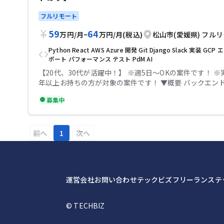
ミュニケーション、連携が重要なポジションです。 【環境】 ・AWS,
Slack, Notion, Git, CI/CD,アジャイル×ウォーターフォール 
フルリモート
力】 ・モダンな技術スタック(Python + Django、AWS
しています。 ▼条件等 出社：フルリモート 場所：松山市 勤務時間：
59
64
万円
/
月
~
万円
/
月
(税込)
松山市(愛媛県)
フルリ
10時ｰ19時 【必須スキル】 ・バックエンド領域で、一つの言語での
Python
React
AWS
Azure
開発
Git
Django
Slack
実装
GCP
エ
開発経験5年をお持ちの方 ・詳細な指示なく基本的なAPI
ポート
パフォーマンス
テスト
PdM
AI
る方 ・詳細な指示なく基本的なRDB設計ができる方 ・ク
での開発経験(AWS, GCP, Azure) ・Reactでの開発経験
【20代、30代が活躍中！】 ※週5日〜OKの案件です！ ※
※ポテンシャル要件 ・Python + Django を学ぶ意欲のあ
年以上お持ちの方が対象の案件です！ ▼概要 バックエンドエンジニ
点での経験は問いません ・AIに興味関心があり、それを
ア 【業務内容】 ・開発関連:実装・テストコード追加・検証・リリー
募集中
発したい方、またはその経験のある方 【尚可スキル】 ・パフォーマ
ス ・問い合わせ対応:仕様確認、不具合調査など ・仕様検討
ンス改善、エラーハンドリング、トランザクション処理な
TechRead、フロントエンドエンジニアなどと連携し、
験をお持ちの方 ・クリーンアーキテクチャ/DDDのご経験
ことが可能です。 ・プロジェクト進行: ・各種スクラムイ
方 ・Python + Djangoの利用経験をお持ちの方 ・Tech 
行・改善を通してチームとしてプロジェクト進行に取り組
前へ
1
次へ
ター等のご経験をお持ちの方 テックビズなら記帳代行無料！充実の
だきます。 ・フロントエンドエンジニアやQAなど、他領
サポートで安心して参画していただけます！
ニアとのコミュニケーション、連携が重要なポジションです。
境】 ・AWS,Slack,Notion,Git,CI/CD,アジャイル×ウ
ル 【魅力】 ・モダンな技術スタック(Python+Django、AWS環境)を
運営会社
お問い合わせ
テックビズフリーランス
テ
使用しています。 ▼条件等 出社：フルリモート 場所：松山市 面談回
数：1回 勤務時間：10時ｰ19時 【必須スキル】 ・バックエンド領域
で、一つの言語での開発経験5年をお持ちの方 ・詳細な指
©︎ TECHBIZ
的なAPI設計ができる方 ・詳細な指示なく基本的なRDB
る方 ・クラウド環境での開発経験(AWS,GCP,Azure) ・Re