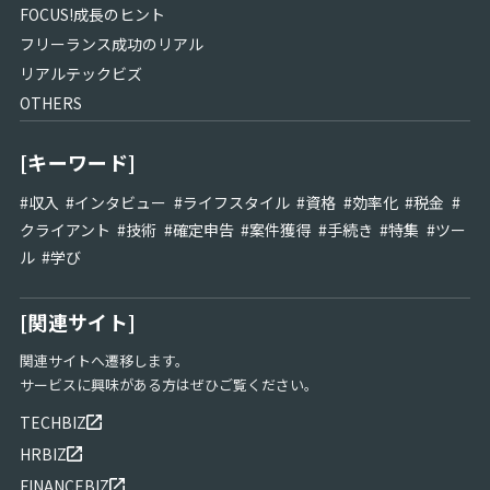
FOCUS!成長のヒント
人
事
フリーランス成功のリアル
の
リアルテックビズ
ヒ
OTHERS
ン
ト
[キーワード]
EVENT
REPORT
#
収入
#
インタビュー
#
ライフスタイル
#
資格
#
効率化
#
税金
#
FOCUS!
クライアント
#
技術
#
確定申告
#
案件獲得
#
手続き
#
特集
#
ツー
成
ル
#
学び
長
の
[関連サイト]
ヒ
ン
関連サイトへ遷移します。
ト
サービスに興味がある方はぜひご覧ください。
フ
TECHBIZ
リ
ー
HRBIZ
ラ
FINANCEBIZ