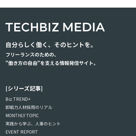
TREND+
即
戦
力
人
材
自分らしく働く、そのヒントを。
採
用
フリーランスのための、
の
"働き方の自由"を支える情報発信サイト。
リ
ア
ル
MONTHLY
[シリーズ記事]
TOPIC
Biz TREND+
実
即戦力人材採用のリアル
践
MONTHLY TOPIC
か
ら
実践から学ぶ、人事のヒント
学
EVENT REPORT
ぶ、