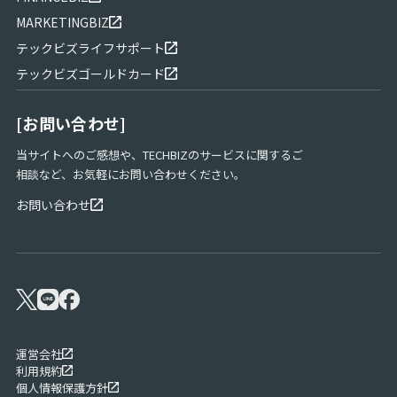
ン
ス
MARKETINGBIZ
成
テックビズライフサポート
功
テックビズゴールドカード
の
リ
ア
[お問い合わせ]
ル
当サイトへのご感想や、TECHBIZのサービスに関するご
リ
相談など、お気軽にお問い合わせください。
ア
ル
お問い合わせ
テ
ッ
ク
ビ
ズ
OTHERS
運営会社
利用規約
個人情報保護方針