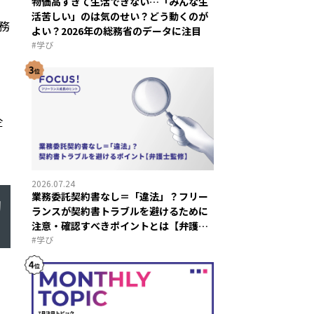
物価高すぎて生活できない…「みんな生
活苦しい」のは気のせい？どう動くのが
務
よい？2026年の総務省のデータに注目
#
学び
で
企
2026.07.24
業務委託契約書なし＝「違法」？フリー
働
ランスが契約書トラブルを避けるために
注意・確認すべきポイントとは【弁護士
監修】
#
学び