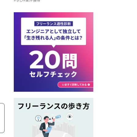
プロ監修】
ま