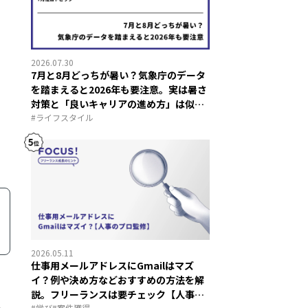
2026.07.30
7月と8月どっちが暑い？気象庁のデータ
を踏まえると2026年も要注意。実は暑さ
対策と「良いキャリアの進め方」は似て
いる？
#
ライフスタイル
2026.05.11
仕事用メールアドレスにGmailはマズ
イ？例や決め方などおすすめの方法を解
説。フリーランスは要チェック【人事の
は
#
学び
#
案件獲得