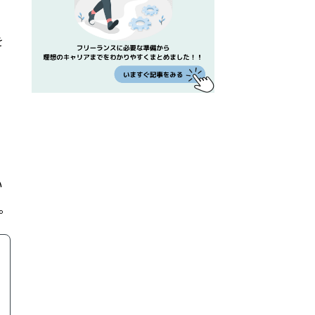
を
い
。