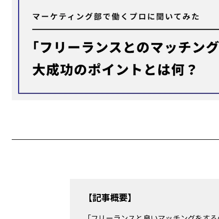
FOCUS!成長のヒント
フリーランス成功のリアル
リアルテックビズ
OTHERS
#
収入
#
インタビュー
#
ライフスタイル
#
資格
#
効率化
#
税金
#
クライアント
#
技術
#
確定申告
#
案件獲得
#
手続き
#
特集
#
ツール
#
学び
【記事概要】
自分らしく働く、そのヒントを。
「フリーランスと良いマッチングをする