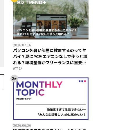
2026.07.16
パソコンを暑い部屋に放置するのってヤ
バイ？夏にPCをエアコンなしで使うと壊
れる？環境整備がフリーランスに重要な
ワケ
#
学び
2026.06.26