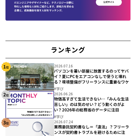
ランキング
2026.07.16
パソコンを暑い部屋に放置するのってヤバ
イ？夏にPCをエアコンなしで使うと壊れ
る？環境整備がフリーランスに重要なワケ
#
学び
2026.06.26
物価高すぎて生活できない…「みんな生活
苦しい」のは気のせい？どう動くのがよ
い？2026年の総務省のデータに注目
#
学び
2026.07.24
業務委託契約書なし＝「違法」？フリーラ
ンスが契約書トラブルを避けるために注