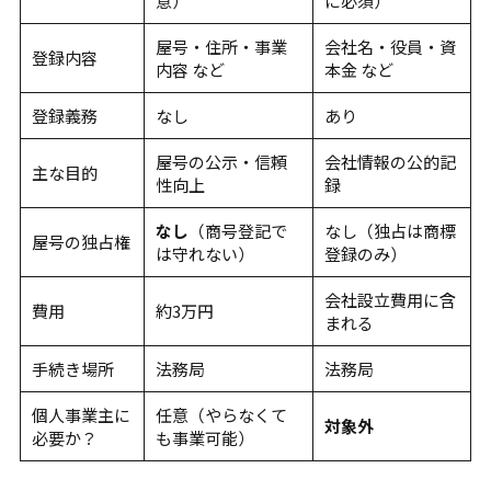
意）
に必須）
く
屋号・住所・事業
会社名・役員・資
登録内容
働
内容 など
本金 など
く、
登録義務
なし
あり
そ
屋号の公示・信頼
会社情報の公的記
主な目的
の
性向上
録
ヒ
なし
（商号登記で
なし（独占は商標
屋号の独占権
は守れない）
登録のみ）
ン
ト
会社設立費用に含
費用
約3万円
まれる
を。
手続き場所
法務局
法務局
フ
リ
個人事業主に
任意（やらなくて
対象外
ー
必要か？
も事業可能）
ラ