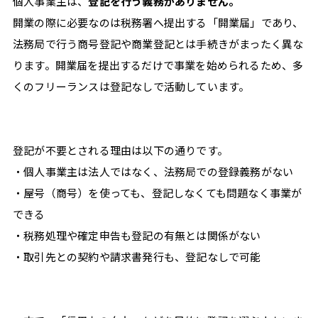
個人事業主は、
登記を行う義務がありません。
開業の際に必要なのは税務署へ提出する「開業届」であり、
法務局で行う商号登記や商業登記とは手続きがまったく異な
ります。開業届を提出するだけで事業を始められるため、多
#
くのフリーランスは登記なしで活動しています。
収
入
#
イ
登記が不要とされる理由は以下の通りです。
ン
・個人事業主は法人ではなく、法務局での登録義務がない
タ
ビ
・屋号（商号）を使っても、登記しなくても問題なく事業が
ュ
できる
ー
・税務処理や確定申告も登記の有無とは関係がない
#
・取引先との契約や請求書発行も、登記なしで可能
ラ
イ
フ
ス
タ