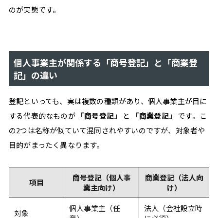
のが実態です。
#
ツ
ー
ル
#
個人事業主が関係する「商号登記」と「商業登
学
記」の違い
び
登記といっても、実は複数の種類があり、個人事業主が目に
する代表的なものが
「商号登記」
と
「商業登記」
です。こ
の2つは名称が似ていて混同されやすいのですが、対象者や
目的がまったく異なります。
自
分
商号登記（個人事
商業登記（法人向
項目
業主向け）
け）
ら
個人事業主（任
法人（会社設立時
し
対象