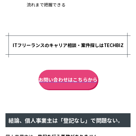
ン
流れまで把握できる
ス
成
功
の
リ
ア
ITフリーランスのキャリア相談・案件探しはTECHBIZ
ル
リ
ア
ル
テ
お問い合わせはこちらから
ッ
ク
ビ
ズ
OTHERS
結論、個人事業主は「登記なし」で問題ない。