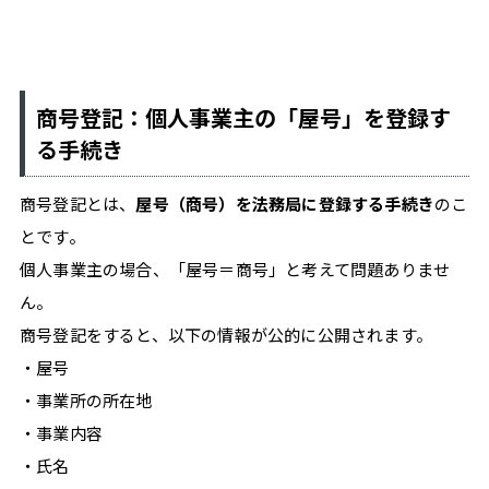
ン
ス
の
た
商号登記：個人事業主の「屋号」を登録す
め
る手続き
の、
"働
商号登記とは、
屋号（商号）を法務局に登録する手続き
のこ
き
とです。
方
個人事業主の場合、「屋号＝商号」と考えて問題ありませ
の
ん。
自
商号登記をすると、以下の情報が公的に公開されます。
由"を
・屋号
支
・事業所の所在地
え
・事業内容
る
情
・氏名