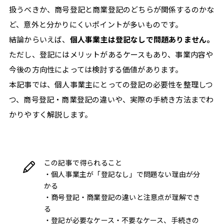
人
扱うべきか、商号登記と商業登記のどちらが関係するのかな
事
ど、意外と分かりにくいポイントが多いものです。
の
結論からいえば、
個人事業主は登記なしで問題ありません。
ヒ
ン
ただし、登記にはメリットがあるケースもあり、事業内容や
ト
今後の方向性によっては検討する価値があります。
EVENT
本記事では、個人事業主にとっての登記の必要性を整理しつ
REPORT
つ、商号登記・商業登記の違いや、実際の手続き方法までわ
FOCUS!
かりやすく解説します。
成
長
の
ヒ
ン
この記事で得られること
ト
・個人事業主が「登記なし」で問題ない理由が分
フ
かる
リ
・商号登記・商業登記の違いと注意点が理解でき
ー
る
ラ
・登記が必要なケース・不要なケース、手続きの