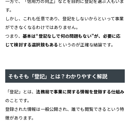
一方で、「信用力の向上」などを目的に登記を選ぶ人もいま
イ
す。
ル
しかし、これも任意であり、登記をしないからといって事業
#
資
ができなくなるわけではありません。
格
つまり、
基本は“登記なしで何の問題もない”が、必要に応
#
じて検討する選択肢もある
というのが正確な結論です。
効
率
化
#
税
そもそも「登記」とは？わかりやすく解説
金
#
「登記」とは、
法務局で事業に関する情報を登録する仕組み
ク
のことです。
ラ
イ
登録された情報は一般公開され、誰でも閲覧できるという特
ア
徴があります。
ン
ト