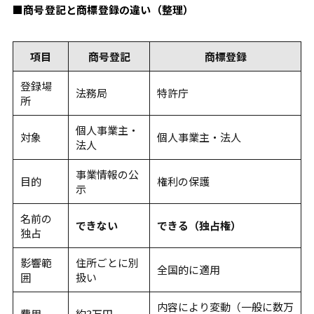
■商号登記と商標登録の違い（整理）
項目
商号登記
商標登録
登録場
法務局
特許庁
所
個人事業主・
対象
個人事業主・法人
法人
事業情報の公
目的
権利の保護
示
名前の
できない
できる（独占権）
独占
影響範
住所ごとに別
全国的に適用
囲
扱い
内容により変動（一般に数万
費用
約3万円