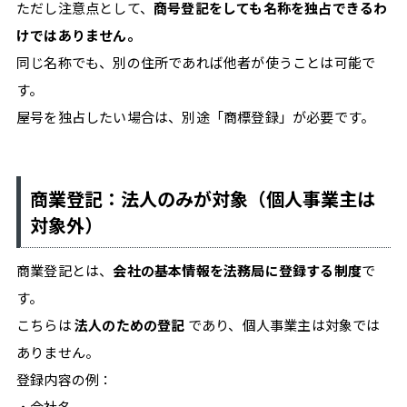
報
ただし注意点として、
商号登記をしても名称を独占できるわ
発
けではありません。
信
同じ名称でも、別の住所であれば他者が使うことは可能で
サ
す。
イ
屋号を独占したい場合は、別途「商標登録」が必要です。
ト。
商業登記：法人のみが対象（個人事業主は
対象外）
商業登記とは、
会社の基本情報を法務局に登録する制度
で
す。
こちらは
法人のための登記
であり、個人事業主は対象では
ありません。
登録内容の例：
・会社名