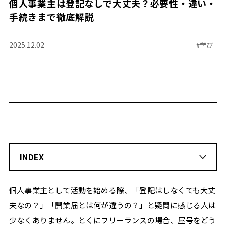
個人事業主は登記なしで大丈夫？必要性・違い・
TREND+
手続きまで徹底解説
即
戦
力
2025.12.02
#
学び
人
材
採
用
の
リ
ア
ル
MONTHLY
TOPIC
INDEX
実
践
個人事業主として活動を始める際、「登記はしなくても大丈
か
ら
夫なの？」「開業届とは何が違うの？」と疑問に感じる人は
学
少なくありません。とくにフリーランスの場合、屋号をどう
ぶ、