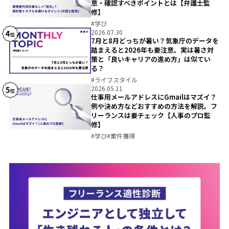
意・確認すべきポイントとは【弁護士監
修】
#
学び
2026.07.30
7月と8月どっちが暑い？気象庁のデータを
踏まえると2026年も要注意。実は暑さ対
策と「良いキャリアの進め方」は似てい
る？
#
ライフスタイル
2026.05.11
仕事用メールアドレスにGmailはマズイ？
例や決め方などおすすめの方法を解説。フ
リーランスは要チェック【人事のプロ監
修】
#
学び
#
案件獲得