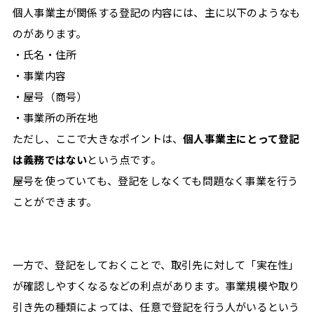
#
個人事業主が関係する登記の内容には、主に以下のようなも
技
のがあります。
術
・氏名・住所
#
確
・事業内容
定
・屋号（商号）
申
告
・事業所の所在地
#
ただし、ここで大きなポイントは、
個人事業主にとって登記
案
は義務ではない
という点です。
件
屋号を使っていても、登記をしなくても問題なく事業を行う
獲
得
ことができます。
#
手
続
き
一方で、登記をしておくことで、取引先に対して「実在性」
#
が確認しやすくなるなどの利点があります。事業規模や取り
特
引き先の種類によっては、任意で登記を行う人がいるという
集