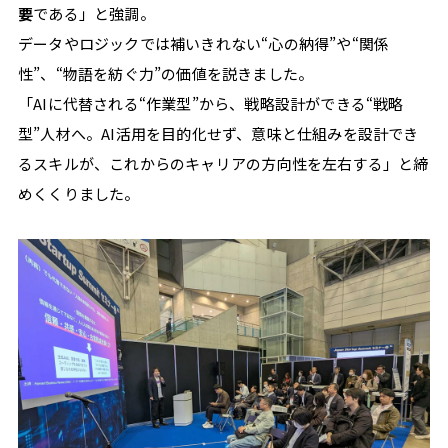
#
要
である」と強調。
技
データやロジックでは補いきれない“心の納得”や“関係
術
性”、“物語を紡ぐ力”の価値を説きました。
#
確
「AIに代替される“作業型”から、戦略設計ができる“戦略
定
型”人材へ。AI活用を目的化せず、意味と仕組みを設計でき
申
るスキルが、これからのキャリアの方向性を左右する」と締
告
めくくりました。
#
案
件
獲
得
#
手
続
き
#
特
集