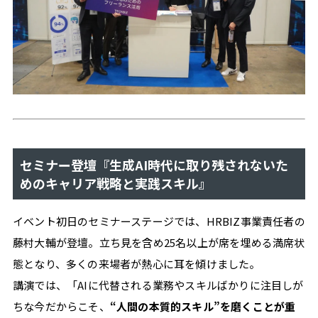
イ
ル
#
資
格
#
効
率
化
セミナー登壇『生成AI時代に取り残されないた
#
税
めのキャリア戦略と実践スキル』
金
#
イベント初日のセミナーステージでは、HRBIZ事業責任者の
ク
藤村大輔が登壇。立ち見を含め25名以上が席を埋める満席状
ラ
イ
態となり、多くの来場者が熱心に耳を傾けました。
ア
講演では、「AIに代替される業務やスキルばかりに注目しが
ン
ト
ちな今だからこそ、
“人間の本質的スキル”を磨くことが重