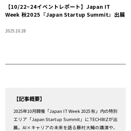
TREND+
【10/22~24イベントレポート】Japan IT
即
Week 秋2025『Japan Startup Summit』出展
戦
力
人
2025.10.28
材
採
用
の
リ
ア
ル
MONTHLY
TOPIC
【記事概要】
実
践
2025年10月開催「Japan IT Week 2025 秋」内の特別
か
ら
エリア「Japan Startup Summit」にTECHBIZが出
学
展。AI×キャリアの未来を語る藤村大輔の講演や、
ぶ、