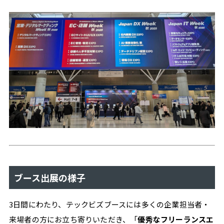
ン
ス
成
功
の
リ
ア
ル
リ
ア
ル
テ
ッ
ク
ビ
ズ
ブース出展の様子
OTHERS
3日間にわたり、テックビズブースには多くの企業担当者・
来場者の方にお立ち寄りいただき、「
優秀なフリーランスエ