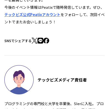
ン
今後のイベント情報はPeatixで随時発信しています。ぜひ、
ス
テックビズ公式Peatixアカウント
をフォローして、次回イベ
の
た
ントでまたお会いしましょう！
め
の、
SNSでシェアする
"働
き
方
の
自
由"を
テックビズメディア責任者
支
え
る
情
プログラミングの専門校と大学を卒業後、SIerに入社。 プロ