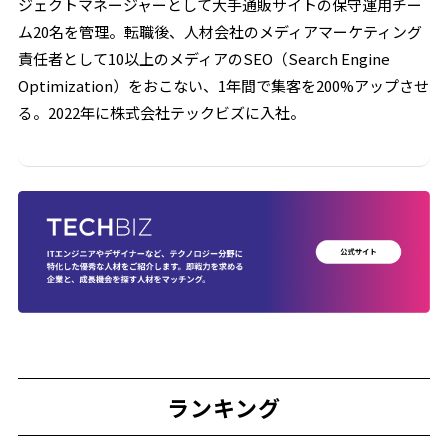
ジェクトマネージャーとして大手通販サイトの保守運用チー
報
ム20名を管理。転職後、人材会社のメディアマーケティング
発
責任者として10以上のメディアのSEO（Search Engine
信
Optimization）をおこない、1年間で集客を200%アップさせ
サ
る。2022年に株式会社テックビズに入社。
イ
ト。
ランキング