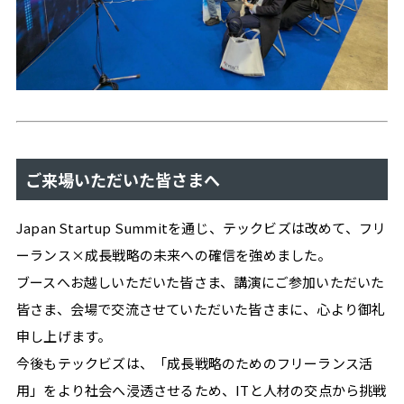
#
ツ
ー
ル
#
学
び
ご来場いただいた皆さまへ
Japan Startup Summitを通じ、テックビズは改めて、フリ
ーランス×成長戦略の未来への確信を強めました。
ブースへお越しいただいた皆さま、講演にご参加いただいた
自
皆さま、会場で交流させていただいた皆さまに、心より御礼
分
申し上げます。
ら
今後もテックビズは、「成長戦略のためのフリーランス活
し
用」をより社会へ浸透させるため、ITと人材の交点から挑戦