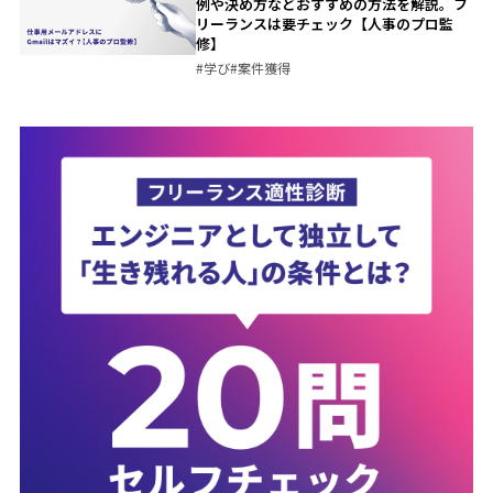
例や決め方などおすすめの方法を解説。フ
リーランスは要チェック【人事のプロ監
修】
#
学び
#
案件獲得