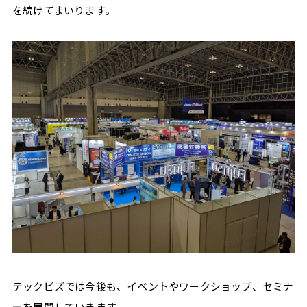
を続けてまいります。
く
働
く、
そ
の
ヒ
ン
ト
を。
フ
リ
ー
テックビズでは今後も、イベントやワークショップ、セミナ
ラ
ーを展開していきます。