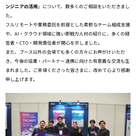
ンジニアの活用
」について、数多くのご相談をいただきまし
た。
フルリモートや業務委託を前提とした柔軟なチーム組成支援
や、AI・クラウド領域に強い即戦力人材の紹介に、多くの経
#
収
営者・CTO・開発責任者が関心を示しました。
入
また、ブース以外の会場でも多くの方々にお声がけいただ
#
き、今後の協業・パートナー連携に向けた有意義な交流も生
イ
ン
まれました。ご来場くださった皆さまに、改めて心より感謝
タ
申し上げます。
ビ
ュ
ー
#
ラ
イ
フ
ス
タ