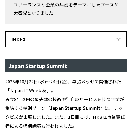
フリーランスと企業の共創をテーマにしたブースが
人
事
大盛況となりました。
の
ヒ
ン
ト
INDEX
EVENT
REPORT
FOCUS!
Japan Startup Summit
成
長
の
2025年10月22日(水)〜24日(金)、幕張メッセで開催された
ヒ
「Japan IT Week 秋」。
ン
ト
設立8年以内の最先端の技術や独自のサービスを持つ企業が
集結する特別ゾーン
『Japan Startup Summit
』に、テッ
フ
リ
クビズが出展しました。また、1日目には、HRBIZ事業責任
ー
者による特別講演も行われました。
ラ