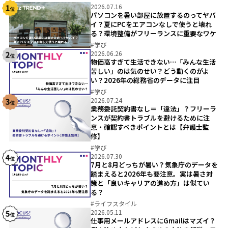
2026.07.16
パソコンを暑い部屋に放置するのってヤバ
イ？夏にPCをエアコンなしで使うと壊れ
る？環境整備がフリーランスに重要なワケ
#
学び
2026.06.26
物価高すぎて生活できない…「みんな生活
苦しい」のは気のせい？どう動くのがよ
い？2026年の総務省のデータに注目
#
学び
2026.07.24
業務委託契約書なし＝「違法」？フリーラ
ンスが契約書トラブルを避けるために注
意・確認すべきポイントとは【弁護士監
修】
#
学び
2026.07.30
7月と8月どっちが暑い？気象庁のデータを
踏まえると2026年も要注意。実は暑さ対
策と「良いキャリアの進め方」は似てい
る？
#
ライフスタイル
2026.05.11
仕事用メールアドレスにGmailはマズイ？