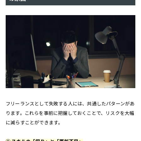
#
技
術
#
確
定
申
告
#
案
件
獲
得
#
フリーランスとして失敗する人には、共通したパターンがあ
手
続
ります。これらを事前に把握しておくことで、リスクを大幅
き
に減らすことができます。
#
特
集