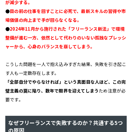
が減少する。
イ
●
目の前の仕事を回すことに必死で、最新スキルの習得や市
ル
場価値の向上まで手が回らなくなる。
#
資
●
2024年11月から施行された「フリーランス新法」で環境
格
整備が進む一方、依然として代わりのいない孤独なプレッシ
#
ャーから、心身のバランスを崩してしまう。
効
率
化
こうした問題を一人で抱え込みすぎた結果、失敗を引き起こ
#
す人も一定数存在します。
税
金
「全部自分でやらなければ」という真面目な人ほど、この完
#
璧主義の罠に陥り、数年で限界を迎えてしまう
ため注意が必
ク
要です。
ラ
イ
ア
ン
なぜフリーランスで失敗するのか？共通する5つ
ト
の原因