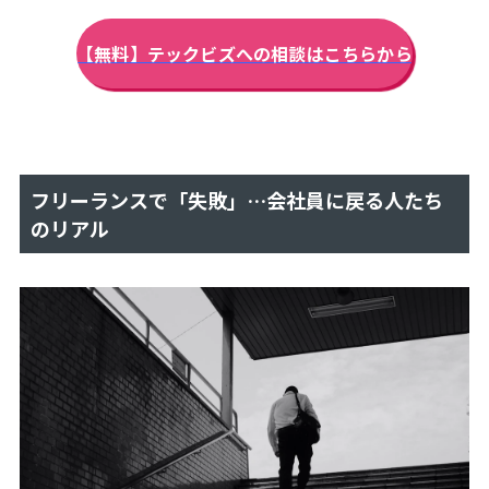
ン
ス
成
【無料】テックビズへの相談はこちらから
功
の
リ
ア
ル
フリーランスで「失敗」…会社員に戻る人たち
リ
ア
のリアル
ル
テ
ッ
ク
ビ
ズ
OTHERS