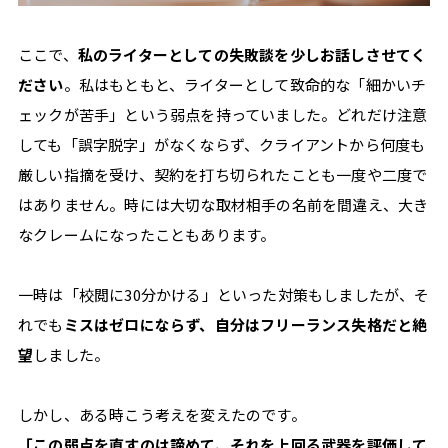
報
発
ここで、
私のライターとしての失敗談を少しお話しさせてく
信
ださい
。私はもともと、ライターとして致命的な「細かいチ
サ
ェックが苦手」という弱点を持っていました。どれだけ注意
イ
しても「誤字脱字」がなくならず、クライアントから何度も
ト。
厳しい指摘を受け、契約を打ち切られたことも一度や二度で
はありません。時には大切な取材相手の名前を間違え、大き
なクレームになったこともあります。
一時は「校閲に30分かける」といった対策もしましたが、そ
れでも
ミスはゼロにならず、自分はフリーランス失格だと絶
望
しました。
しかし、ある時こう考えを変えたのです。
「この弱点を直すのは諦めて、それを上回る武器を評価して