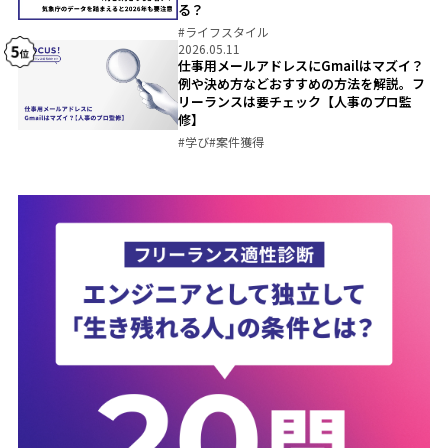
る？
#
ライフスタイル
2026.05.11
仕事用メールアドレスにGmailはマズイ？
例や決め方などおすすめの方法を解説。フ
リーランスは要チェック【人事のプロ監
修】
#
学び
#
案件獲得