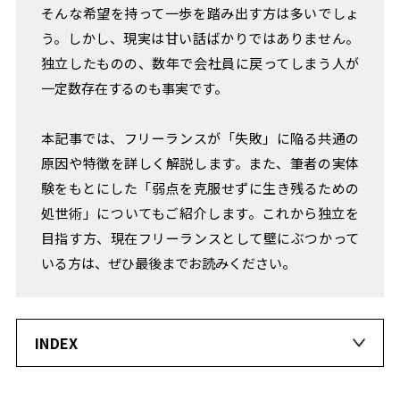
そんな希望を持って一歩を踏み出す方は多いでしょ
人
事
う。しかし、現実は甘い話ばかりではありません。
の
独立したものの、数年で会社員に戻ってしまう人が
ヒ
一定数存在するのも事実です。
ン
ト
本記事では、フリーランスが「失敗」に陥る共通の
EVENT
REPORT
原因や特徴を詳しく解説します。また、筆者の実体
FOCUS!
験をもとにした「弱点を克服せずに生き残るための
成
処世術」についてもご紹介します。これから独立を
長
目指す方、現在フリーランスとして壁にぶつかって
の
ヒ
いる方は、ぜひ最後までお読みください。
ン
ト
フ
INDEX
リ
ー
ラ