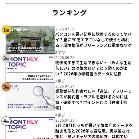
ランキング
2026.07.16
パソコンを暑い部屋に放置するのってヤバ
イ？夏にPCをエアコンなしで使うと壊れ
る？環境整備がフリーランスに重要なワケ
#
学び
2026.06.26
物価高すぎて生活できない…「みんな生活
苦しい」のは気のせい？どう動くのがよ
い？2026年の総務省のデータに注目
#
学び
2026.07.24
業務委託契約書なし＝「違法」？フリーラ
ンスが契約書トラブルを避けるために注
意・確認すべきポイントとは【弁護士監
修】
#
学び
2026.07.30
7月と8月どっちが暑い？気象庁のデータを
踏まえると2026年も要注意。実は暑さ対
策と「良いキャリアの進め方」は似てい