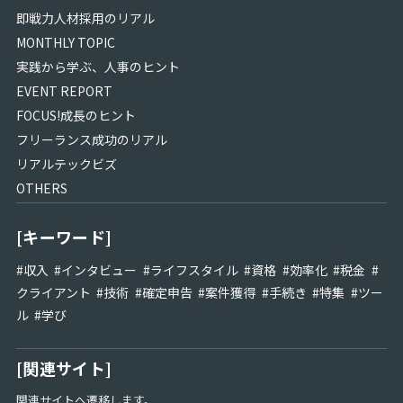
即戦力人材採用のリアル
MONTHLY TOPIC
実践から学ぶ、人事のヒント
EVENT REPORT
FOCUS!成長のヒント
フリーランス成功のリアル
リアルテックビズ
OTHERS
[キーワード]
#
収入
#
インタビュー
#
ライフスタイル
#
資格
#
効率化
#
税金
#
クライアント
#
技術
#
確定申告
#
案件獲得
#
手続き
#
特集
#
ツー
ル
#
学び
[関連サイト]
関連サイトへ遷移します。