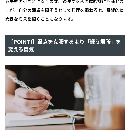
も失敗の引き金になります。後述する私の体験談にも通じま
ン
ス
すが、
自分の弱点を隠そうとして無理を重ねると、最終的に
の
大きなミスを招く
ことになります。
た
め
【POINT!】弱点を克服するより「戦う場所」を
の、
変える勇気
"働
き
方
の
自
由"を
支
え
る
情