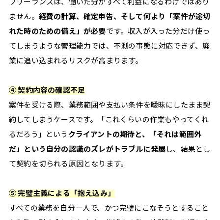
フリーランスは、働いた分がすべて利益になるわけではあり
く
ません。
経費の計算、確定申告、そして何より「案件が途切
働
れた時のための備え」が必要
です。収入が入った分だけ使っ
く、
てしまうような管理能力では、不測の事態に対応できず、廃
業に追い込まれるリスクが高まります。
そ
の
④ 契約内容の確認不足
ヒ
案件を受ける際、業務範囲や支払い条件を曖昧にしたまま契
ン
約してしまうケースです。「これくらいの作業もやってくれ
ト
るだろう」という
クライアントの期待と、「それは範囲外
だ」という自分の認識のズレがトラブルに発展
し、結果とし
を。
て契約を切られる原因となります。
フ
リ
⑤ 完璧主義による「抱え込み」
ー
すべての業務を自分一人で、かつ完璧にこなそうとすること
ラ