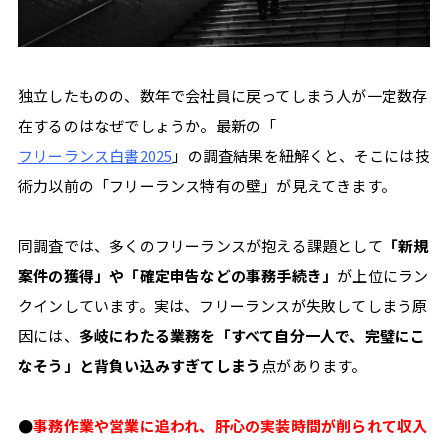
独立したものの、数年で会社員に戻ってしまう人が一定数存
#
在するのはなぜでしょうか。最新の「
収
フリーランス白書2025
」の調査結果を紐解くと、そこには技
入
術力以前の「フリーランス特有の壁」が見えてきます。
#
イ
ン
同調査では、多くのフリーランスが抱える課題として
「新規
タ
ビ
案件の獲得」や「確定申告などの事務手続き」
が上位にラン
ュ
クインしています。実は、フリーランスが失敗してしまう原
ー
因には、
多岐にわたる業務を「すべて自分一人で、完璧にこ
#
ラ
なそう」と背負い込みすぎてしまう
点があります。
イ
フ
●
事務作業や営業に追われ、肝心の実装時間が削られて収入
ス
タ