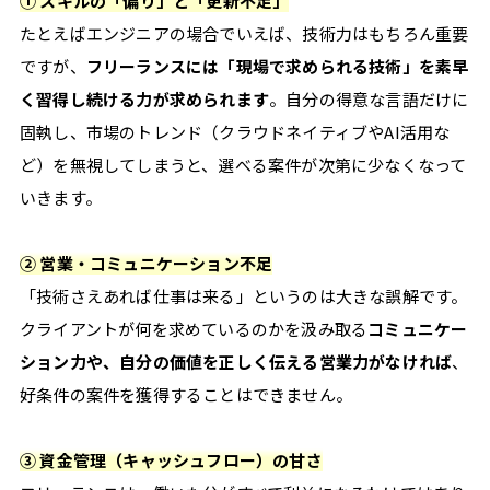
① スキルの「偏り」と「更新不足」
#
たとえばエンジニアの場合でいえば、技術力はもちろん重要
ツ
ですが、
フリーランスには「現場で求められる技術」を素早
ー
ル
く習得し続ける力が求められます
。自分の得意な言語だけに
#
固執し、市場のトレンド（クラウドネイティブやAI活用な
学
ど）を無視してしまうと、選べる案件が次第に少なくなって
び
いきます。
② 営業・コミュニケーション不足
「技術さえあれば仕事は来る」というのは大きな誤解です。
クライアントが何を求めているのかを汲み取る
コミュニケー
自
ション力や、自分の価値を正しく伝える営業力がなければ
、
分
好条件の案件を獲得することはできません。
ら
③ 資金管理（キャッシュフロー）の甘さ
し