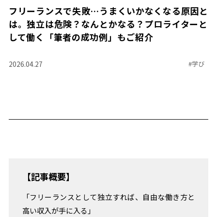
TREND+
フリーランスで失敗…うまくいかなくなる原因と
即
は。独立は危険？なんとかなる？プロライターと
戦
して働く「筆者の成功例」もご紹介
力
人
材
2026.04.27
#
学び
採
用
の
リ
ア
ル
MONTHLY
TOPIC
実
践
【記事概要】
か
ら
「フリーランスとして独立すれば、自由な働き方と
学
高い収入が手に入る」
ぶ、