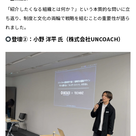
#
「紹介したくなる組織とは何か？」という本質的な問いに立
技
術
ち返り、制度と文化の両輪で戦略を組むことの重要性が語ら
#
れました。
確
定
登壇②：小野 洋平 氏（株式会社UNCOACH）
申
告
#
案
件
獲
得
#
手
続
き
#
特
集