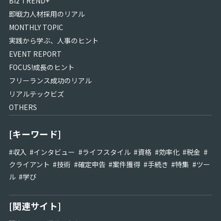
Biz TREND+
即戦力人材採用のリアル
MONTHLY TOPIC
実践から学ぶ、人事のヒント
EVENT REPORT
FOCUS!成長のヒント
フリーランス成功のリアル
リアルテックビズ
OTHERS
[キーワード]
#
収入
#
インタビュー
#
ライフスタイル
#
資格
#
効率化
#
税金
#
クライアント
#
技術
#
確定申告
#
案件獲得
#
手続き
#
特集
#
ツー
ル
#
学び
[関連サイト]