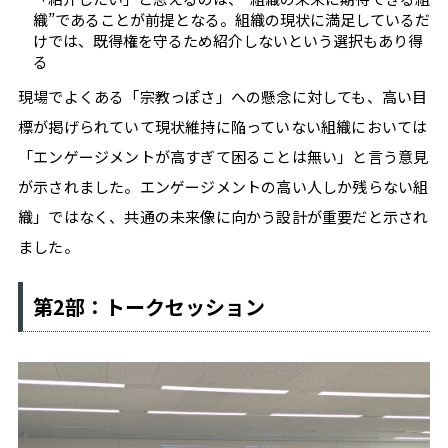
く
織”であることが前提となる。組織の現状に満足しているだ
けでは、既得権を守るため紹介しないという選択もあり得
働
る
く、
現場でよくある「宗教っぽさ」への懸念に対しても、高い目
標が掲げられていて現状維持に陥っていない組織においては
そ
「エンゲージメントが高すぎて困ることは無い」と言う意見
の
が示されました。エンゲージメントの高い人しか残らない組
ヒ
織」ではなく、共通の未来像に向かう設計が重要だと示され
ン
ました。
ト
第2部：トークセッション
を。
フ
リ
ー
ラ