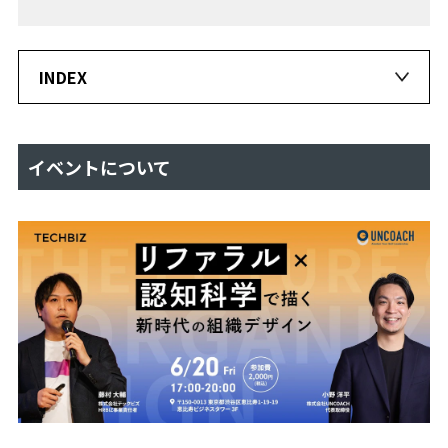
人
事
の
INDEX
ヒ
ン
ト
EVENT
イベントについて
REPORT
FOCUS!
成
長
の
ヒ
ン
ト
フ
リ
ー
ラ