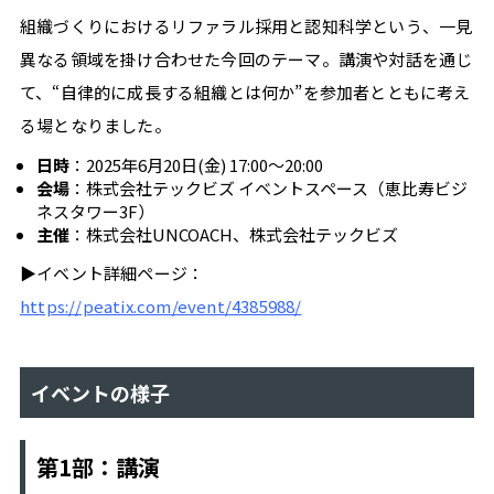
ン
組織づくりにおけるリファラル採用と認知科学という、一見
ス
成
異なる領域を掛け合わせた今回のテーマ。講演や対話を通じ
功
て、“自律的に成長する組織とは何か”を参加者とともに考え
の
リ
る場となりました。
ア
日時
：2025年6月20日(金) 17:00〜20:00
ル
会場
：株式会社テックビズ イベントスペース（恵比寿ビジ
リ
ネスタワー3F）
ア
主催
：株式会社UNCOACH、株式会社テックビズ
ル
テ
▶イベント詳細ページ：
ッ
https://peatix.com/event/4385988/
ク
ビ
ズ
イベントの様子
OTHERS
第1部：講演