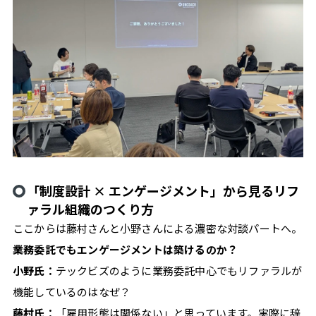
ン
ス
の
た
め
の、
"働
き
方
の
「制度設計 × エンゲージメント」から見るリフ
自
ァラル組織のつくり方
由"を
ここからは藤村さんと小野さんによる濃密な対談パートへ。
支
業務委託でもエンゲージメントは築けるのか？
え
小野氏：
テックビズのように業務委託中心でもリファラルが
る
機能しているのはなぜ？
情
藤村氏：
「雇用形態は関係ない」と思っています。実際に辞