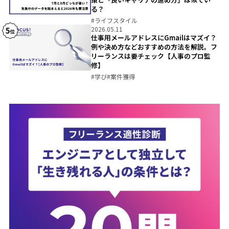
る？
#
ライフスタイル
2026.05.11
仕事用メールアドレスにGmailはマズイ？
例や決め方などおすすめの方法を解説。フ
リーランスは要チェック【人事のプロ監
修】
#
学び
#
案件獲得