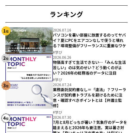
ランキング
2026.07.16
パソコンを暑い部屋に放置するのってヤバ
イ？夏にPCをエアコンなしで使うと壊れ
る？環境整備がフリーランスに重要なワケ
#
学び
2026.06.26
物価高すぎて生活できない…「みんな生活
苦しい」のは気のせい？どう動くのがよ
い？2026年の総務省のデータに注目
#
学び
2026.07.24
業務委託契約書なし＝「違法」？フリーラ
ンスが契約書トラブルを避けるために注
意・確認すべきポイントとは【弁護士監
修】
#
学び
2026.07.30
7月と8月どっちが暑い？気象庁のデータを
踏まえると2026年も要注意。実は暑さ対
策と「良いキャリアの進め方」は似てい