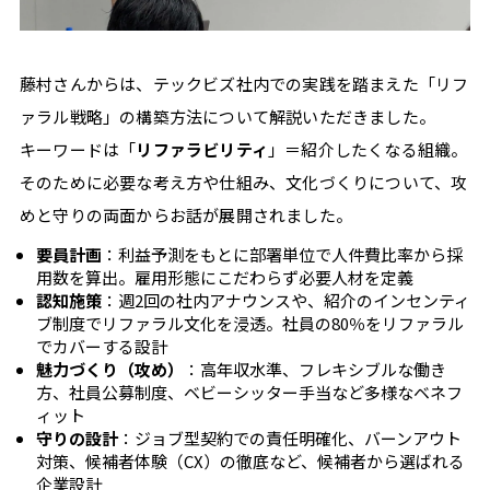
イ
ル
#
藤村さんからは、テックビズ社内での実践を踏まえた「リフ
資
ァラル戦略」の構築方法について解説いただきました。
格
キーワードは「
リファラビリティ
」＝紹介したくなる組織。
#
効
そのために必要な考え方や仕組み、文化づくりについて、攻
率
めと守りの両面からお話が展開されました。
化
要員計画
：利益予測をもとに部署単位で人件費比率から採
#
用数を算出。雇用形態にこだわらず必要人材を定義
税
認知施策
：週2回の社内アナウンスや、紹介のインセンティ
金
ブ制度でリファラル文化を浸透。社員の80％をリファラル
#
でカバーする設計
ク
魅力づくり（攻め）
：高年収水準、フレキシブルな働き
ラ
方、社員公募制度、ベビーシッター手当など多様なベネフ
イ
ィット
ア
守りの設計
：ジョブ型契約での責任明確化、バーンアウト
ン
対策、候補者体験（CX）の徹底など、候補者から選ばれる
ト
企業設計