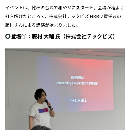
イベントは、乾杯の合図で和やかにスタート。会場が程よく
打ち解けたところで、株式会社テックビズ HRBIZ責任者の
藤村さんによる講演が始まりました。
#
登壇①：藤村 大輔 氏（株式会社テックビズ）
収
入
#
イ
ン
タ
ビ
ュ
ー
#
ラ
イ
フ
ス
タ