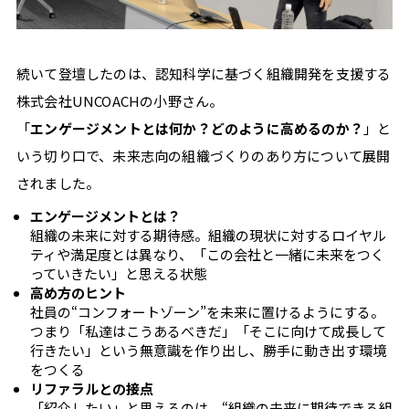
#
ツ
ー
続いて登壇したのは、認知科学に基づく組織開発を支援する
ル
株式会社UNCOACHの小野さん。
#
学
「
エンゲージメントとは何か？どのように高めるのか？
」と
び
いう切り口で、未来志向の組織づくりのあり方について展開
されました。
エンゲージメントとは？
組織の未来に対する期待感。組織の現状に対するロイヤル
ティや満足度とは異なり、「この会社と一緒に未来をつく
っていきたい」と思える状態
高め方のヒント
自
社員の“コンフォートゾーン”を未来に置けるようにする。
分
つまり「私達はこうあるべきだ」「そこに向けて成長して
行きたい」という無意識を作り出し、勝手に動き出す環境
ら
をつくる
リファラルとの接点
し
「紹介したい」と思えるのは、“組織の未来に期待できる組