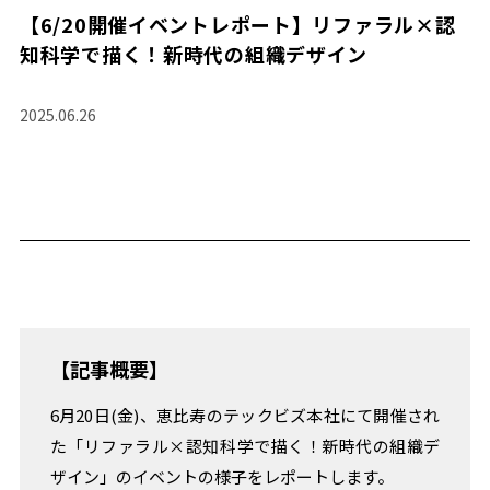
TREND+
【6/20開催イベントレポート】リファラル×認
即
知科学で描く！新時代の組織デザイン
戦
力
人
2025.06.26
材
採
用
の
リ
ア
ル
MONTHLY
TOPIC
【記事概要】
実
践
6月20日(金)、恵比寿のテックビズ本社にて開催され
か
ら
た「リファラル×認知科学で描く！新時代の組織デ
学
ザイン」のイベントの様子をレポートします。
ぶ、