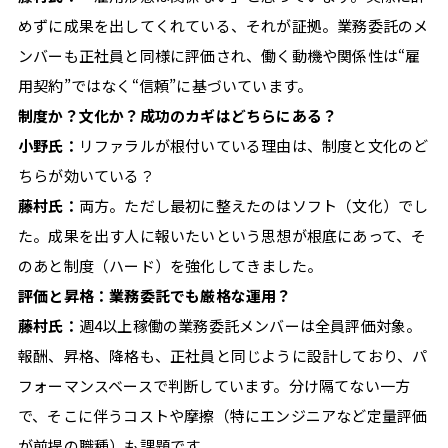
報
めずに成果を出してくれている、それが証拠。業務委託のメ
発
ンバーも正社員と同様に評価され、働く動機や関係性は“雇
信
用契約”ではなく“信頼”に基づいています。
サ
制度か？文化か？成功のカギはどちらにある？
イ
小野氏：
リファラルが根付いている理由は、制度と文化のど
ト。
ちらが効いている？
藤村氏：
両方。ただし最初に整えたのはソフト（文化）でし
た。成果を出す人に報いたいという思想が根底にあって、そ
のあと制度（ハード）を強化してきました。
評価と昇格：業務委託でも厳格な運用？
藤村氏：
週4以上稼働の業務委託メンバーは全員評価対象。
報酬、昇格、降格も、正社員と同じように設計しており、パ
フォーマンスベースで判断しています。分け隔てない一方
で、そこに伴うコストや摩擦（特にエンジニアなど定量評価
が前提の職種）も課題です。