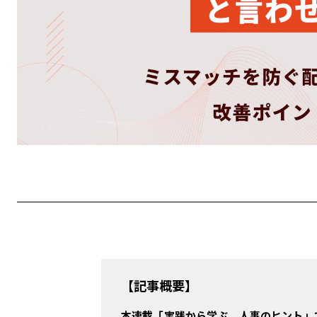
FOCUS!成長のヒント
フリーランス成功のリアル
リアルテックビズ
OTHERS
#
収入
#
インタビュー
#
ライフスタイル
#
資格
#
効率化
#
税金
#
クライアント
#
技術
#
確定申告
#
案件獲得
#
手続き
#
特集
#
ツール
#
学び
【記事概要】
自分らしく働く、そのヒントを。
本連載「実践から学ぶ、人事のヒント」