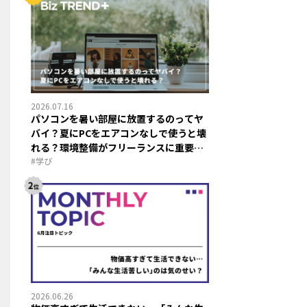
2026.07.16
パソコンを暑い部屋に放置するのってヤ
バイ？夏にPCをエアコンなしで使うと壊
れる？環境整備がフリーランスに重要な
ワケ
#
学び
2026.06.26