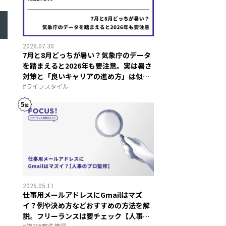
2026.07.30
7月と8月どっちが暑い？気象庁のデータ
を踏まえると2026年も要注意。実は暑さ
対策と「良いキャリアの進め方」は似て
いる？
#
ライフスタイル
2026.05.11
仕事用メールアドレスにGmailはマズ
イ？例や決め方などおすすめの方法を解
説。フリーランスは要チェック【人事の
#
学び
#
案件獲得