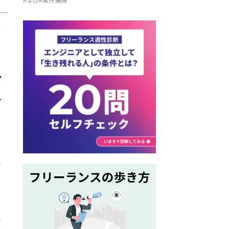
プロ監修】
来
ア
入
で
合
と