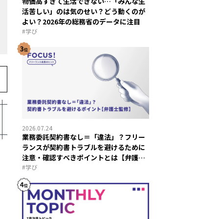
物価高すぎて生活できない…「みんな生
活苦しい」のは気のせい？どう動くのが
よい？2026年の総務省のデータに注目
#
学び
2026.07.24
業務委託契約書なし＝「違法」？フリー
ランスが契約書トラブルを避けるために
注意・確認すべきポイントとは【弁護士
監修】
#
学び