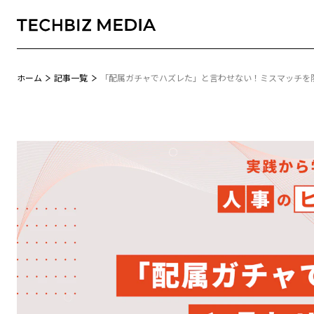
ホーム
記事一覧
「配属ガチャでハズレた」と言わせない！ミスマッチを
Biz TREND+
即戦力人材採用のリアル
MONTHLY TOPIC
実践から学ぶ、人事のヒント
EVENT REPORT